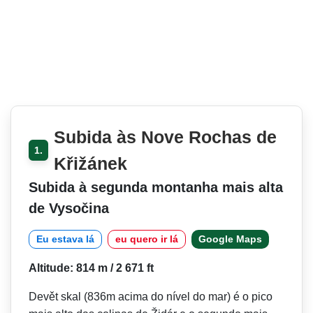
Subida às Nove Rochas de
1.
Křižánek
Subida à segunda montanha mais alta
de Vysočina
Eu estava lá
eu quero ir lá
Google Maps
Altitude: 814 m / 2 671 ft
Devět skal (836m acima do nível do mar) é o pico