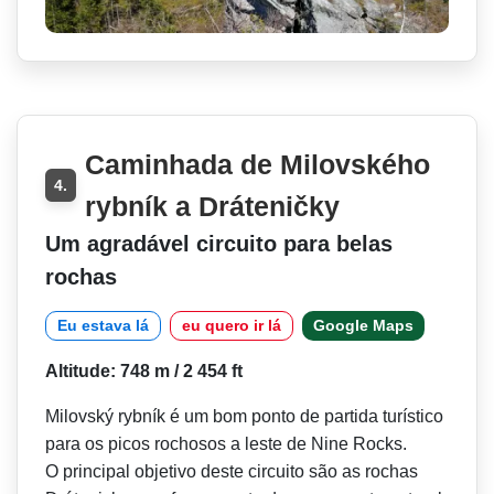
Caminhada de Milovského
4.
rybník a Dráteničky
Um agradável circuito para belas
rochas
Eu estava lá
eu quero ir lá
Google Maps
Altitude: 748 m / 2 454 ft
Milovský rybník é um bom ponto de partida turístico
para os picos rochosos a leste de Nine Rocks.
O principal objetivo deste circuito são as rochas