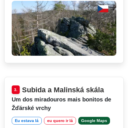
Subida a Malinská skála
3.
Um dos miradouros mais bonitos de
Žďárské vrchy
Eu estava lá
eu quero ir lá
Google Maps