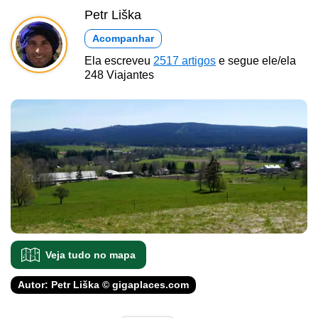
Petr Liška
Acompanhar
Ela escreveu
2517 artigos
e segue ele/ela
248 Viajantes
Veja tudo no mapa
Autor: Petr Liška © gigaplaces.com