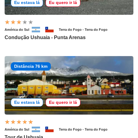
Eu estava lá
Eu quero ir lá
América do Sul
Terra do Fogo - Terra do Fogo
Condução Ushuaia - Punta Arenas
Distância 76 km
Eu estava lá
Eu quero ir lá
América do Sul
Terra do Fogo - Terra do Fogo
Tour de Ushuaia