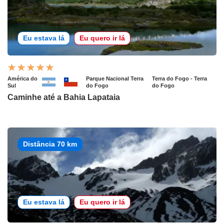
Eu estava lá
Eu quero ir lá
América do
Parque Nacional Terra
Terra do Fogo - Terra
Sul
do Fogo
do Fogo
Caminhe até a Bahia Lapataia
Distância 70 km
Eu estava lá
Eu quero ir lá