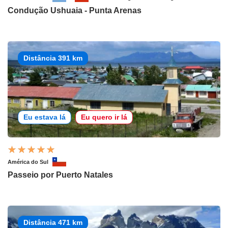
Condução Ushuaia - Punta Arenas
Distância 391 km
Eu estava lá
Eu quero ir lá
América do Sul
Passeio por Puerto Natales
Distância 471 km