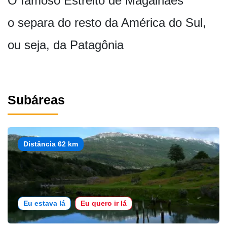
O famoso Estreito de Magalhães
o separa do resto da América do Sul,
ou seja, da Patagônia
Subáreas
Distância 62 km
Eu estava lá
Eu quero ir lá