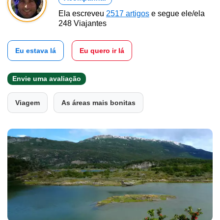
Ela escreveu
2517 artigos
e segue ele/ela
248 Viajantes
Eu estava lá
Eu quero ir lá
Envie uma avaliação
Viagem
As áreas mais bonitas