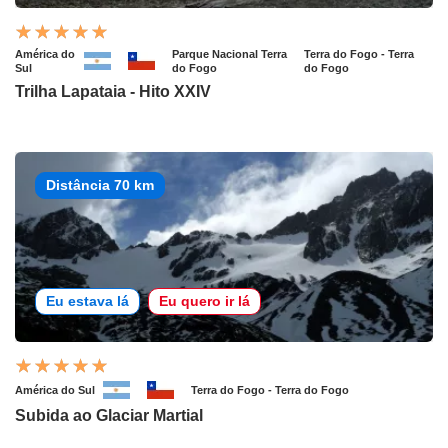
América do
Parque Nacional Terra
Terra do Fogo - Terra
Sul
do Fogo
do Fogo
Trilha Lapataia - Hito XXIV
Distância 70 km
Eu estava lá
Eu quero ir lá
América do Sul
Terra do Fogo - Terra do Fogo
Subida ao Glaciar Martial