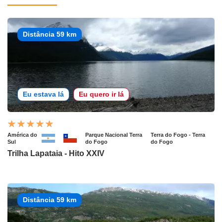
Distância 59 km
Eu estava lá
Eu quero ir lá
América do
Parque Nacional Terra
Terra do Fogo - Terra
Sul
do Fogo
do Fogo
Trilha Lapataia - Hito XXIV
Distância 59 km