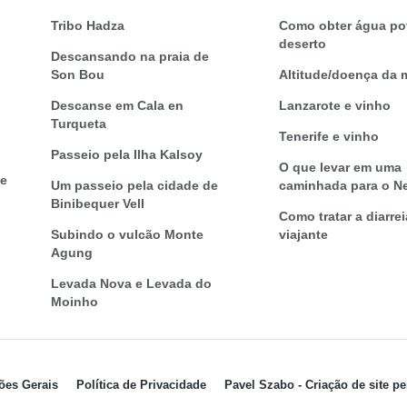
Tribo Hadza
Como obter água po
deserto
Descansando na praia de
Son Bou
Altitude/doença da
Descanse em Cala en
Lanzarote e vinho
Turqueta
Tenerife e vinho
Passeio pela Ilha Kalsoy
O que levar em uma
te
Um passeio pela cidade de
caminhada para o N
Binibequer Vell
Como tratar a diarre
Subindo o vulcão Monte
viajante
Agung
Levada Nova e Levada do
Moinho
ões Gerais
Política de Privacidade
Pavel Szabo - Criação de site p