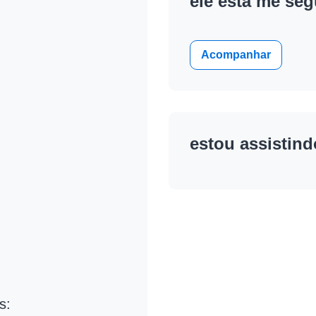
ele está me se
Acompanhar
estou assistin
s: