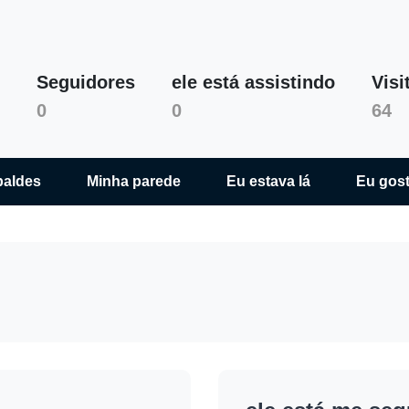
Seguidores
ele está assistindo
Visi
Dusan Ditrich
0
0
64
baldes
Minha parede
Eu estava lá
Eu gosta