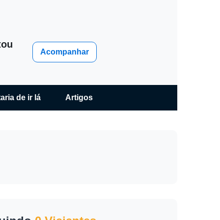
tou
Acompanhar
ria de ir lá
Artigos