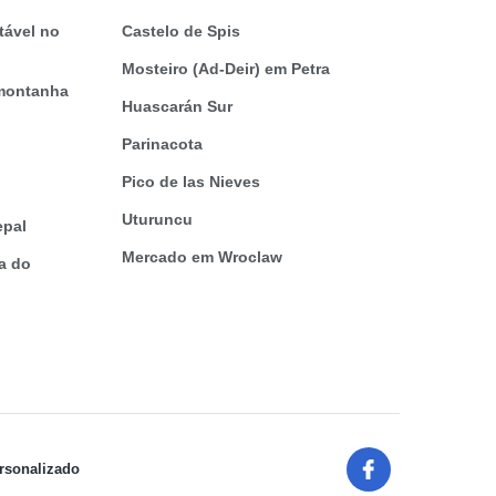
tável no
Castelo de Spis
Mosteiro (Ad-Deir) em Petra
 montanha
Huascarán Sur
Parinacota
Pico de las Nieves
Uturuncu
epal
Mercado em Wroclaw
ia do
ersonalizado