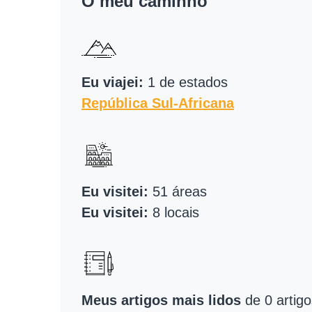
O meu caminho
Eu viajei:
1 de estados
República Sul-Africana
Eu visitei:
51 áreas
Eu visitei:
8 locais
Meus artigos mais lidos
de 0 artigo