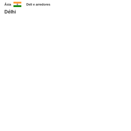
Ásia
Deli e arredores
Délhi