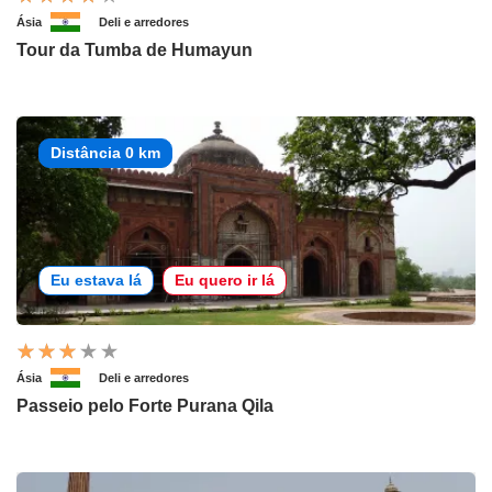
Ásia
Deli e arredores
Tour da Tumba de Humayun
Distância 0 km
Eu estava lá
Eu quero ir lá
Ásia
Deli e arredores
Passeio pelo Forte Purana Qila