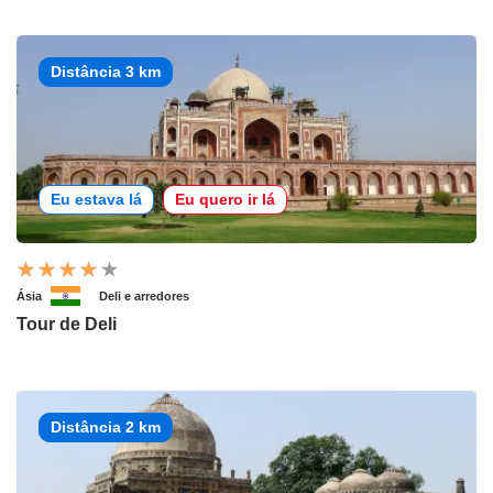
Distância 3 km
Eu estava lá
Eu quero ir lá
Ásia
Deli e arredores
Tour de Deli
Distância 2 km