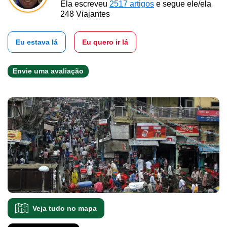
Ela escreveu
2517 artigos
e segue ele/ela
248 Viajantes
Eu estava lá
Eu quero ir lá
Envie uma avaliação
Veja tudo no mapa