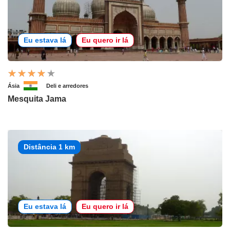
Eu estava lá
Eu quero ir lá
Ásia
Deli e arredores
Mesquita Jama
Distância 1 km
Eu estava lá
Eu quero ir lá