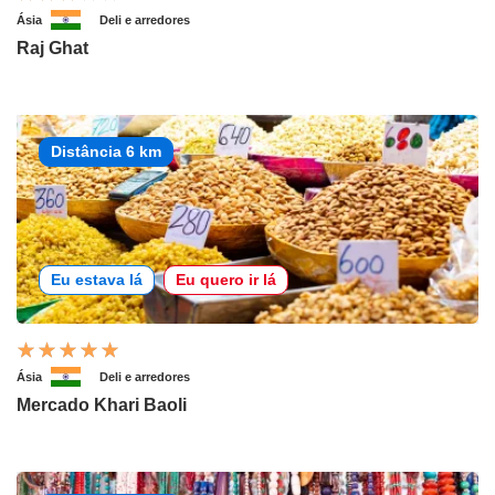
Ásia
Deli e arredores
Raj Ghat
Distância 6 km
Eu estava lá
Eu quero ir lá
Ásia
Deli e arredores
Mercado Khari Baoli