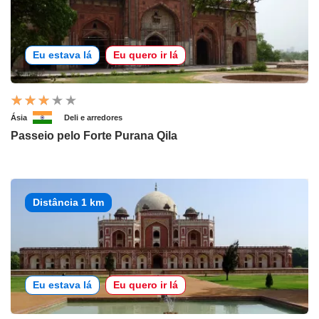
Eu estava lá
Eu quero ir lá
Ásia
Deli e arredores
Passeio pelo Forte Purana Qila
Distância 1 km
Eu estava lá
Eu quero ir lá