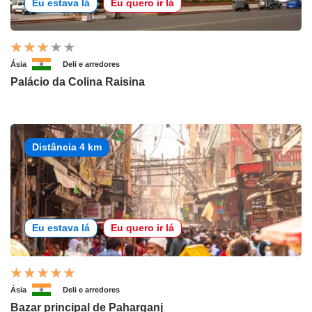
Eu estava lá
Eu quero ir lá
Ásia
Deli e arredores
Palácio da Colina Raisina
Distância 4 km
Eu estava lá
Eu quero ir lá
Ásia
Deli e arredores
Bazar principal de Paharganj