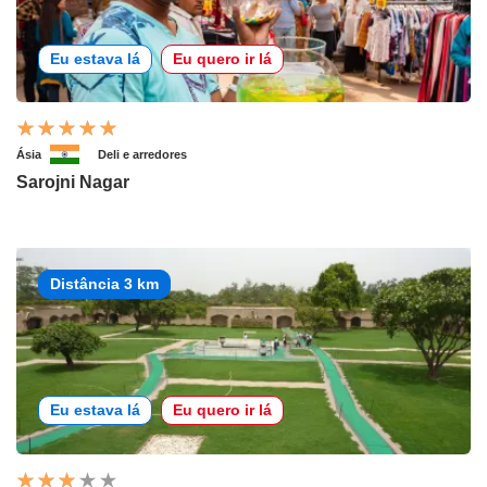
Eu estava lá
Eu quero ir lá
Ásia
Deli e arredores
Sarojni Nagar
Distância 3 km
Eu estava lá
Eu quero ir lá