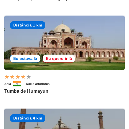
Distância 1 km
Eu estava lá
Eu quero ir lá
Ásia
Deli e arredores
Tumba de Humayun
Distância 4 km