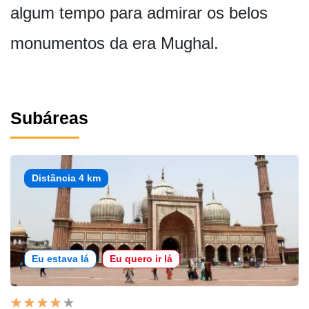
algum tempo para admirar os belos
monumentos da era Mughal.
Subáreas
Distância 4 km
Eu estava lá
Eu quero ir lá