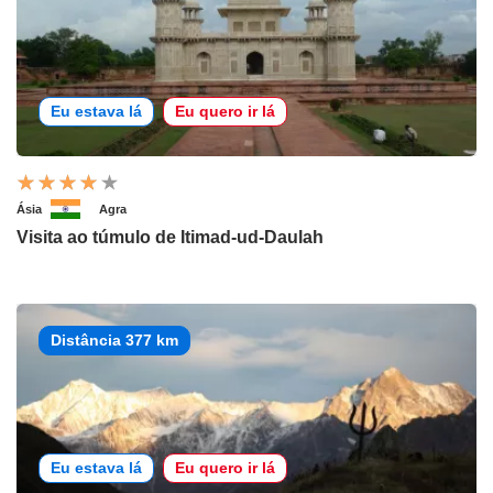
Eu estava lá
Eu quero ir lá
Ásia
Agra
Visita ao túmulo de Itimad-ud-Daulah
Distância 377 km
Eu estava lá
Eu quero ir lá