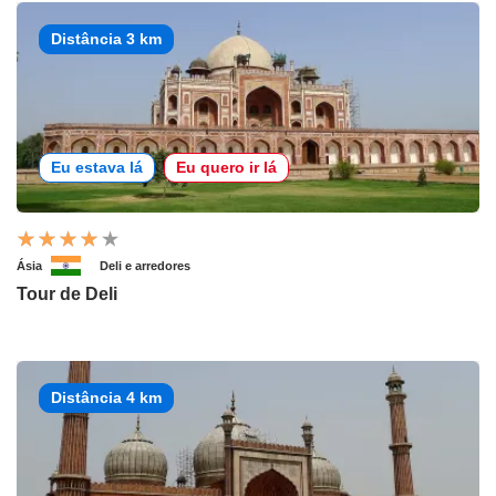
Distância 3 km
Eu estava lá
Eu quero ir lá
Ásia
Deli e arredores
Tour de Deli
Distância 4 km