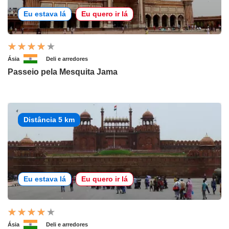
Eu estava lá
Eu quero ir lá
Ásia
Deli e arredores
Passeio pela Mesquita Jama
Distância 5 km
Eu estava lá
Eu quero ir lá
Ásia
Deli e arredores