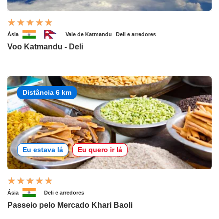
Ásia
Vale de Katmandu
Deli e arredores
Voo Katmandu - Deli
Distância 6 km
Eu estava lá
Eu quero ir lá
Ásia
Deli e arredores
Passeio pelo Mercado Khari Baoli