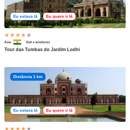
Eu estava lá
Eu quero ir lá
Ásia
Deli e arredores
Tour das Tumbas do Jardim Lodhi
Distância 1 km
Eu estava lá
Eu quero ir lá