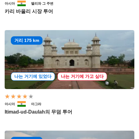
아시아
델리와 그 주변
카리 바올리 시장 투어
거리 175 km
나는 거기에 있었다
나는 거기에 가고 싶다
아시아
아그라
Itimad-ud-Daulah의 무덤 투어