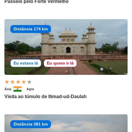
Passeio pelo Forte Vermelho
Distância 174 km
Eu estava lá
Eu quero ir lá
Ásia
Agra
Visita ao túmulo de Itimad-ud-Daulah
Distância 381 km