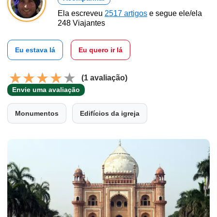
Ela escreveu
2517 artigos
e segue ele/ela
248 Viajantes
Eu estava lá
Eu quero ir lá
(1 avaliação)
Envie uma avaliação
Monumentos
Edifícios da igreja