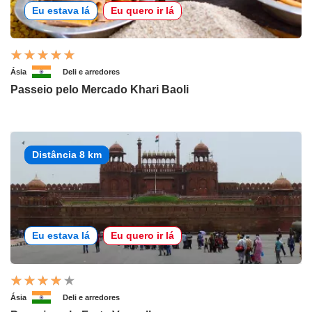
Eu estava lá
Eu quero ir lá
Ásia
Deli e arredores
Passeio pelo Mercado Khari Baoli
Distância 8 km
Eu estava lá
Eu quero ir lá
Ásia
Deli e arredores