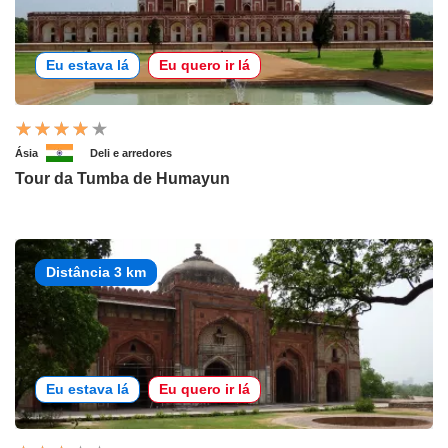
Eu estava lá
Eu quero ir lá
Ásia
Deli e arredores
Tour da Tumba de Humayun
Distância 3 km
Eu estava lá
Eu quero ir lá