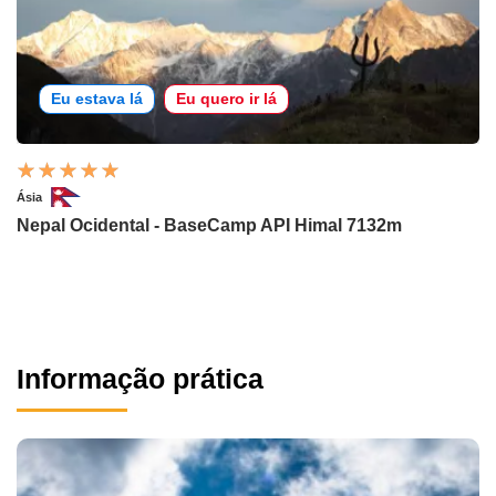
Eu estava lá
Eu quero ir lá
Ásia
Nepal Ocidental - BaseCamp API Himal 7132m
Informação prática