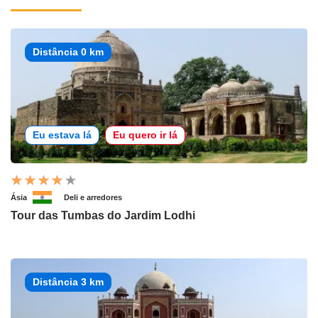
Distância 0 km
Eu estava lá
Eu quero ir lá
Ásia
Deli e arredores
Tour das Tumbas do Jardim Lodhi
Distância 3 km