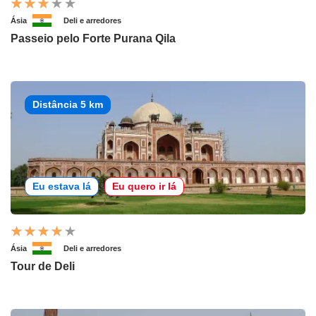
Ásia
Deli e arredores
Passeio pelo Forte Purana Qila
Distância 5 km
Eu estava lá
Eu quero ir lá
Ásia
Deli e arredores
Tour de Deli