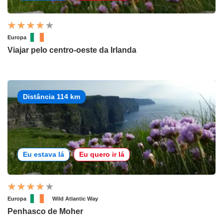
Europa
Viajar pelo centro-oeste da Irlanda
Distância 114 km
Eu estava lá
Eu quero ir lá
Europa
Wild Atlantic Way
Penhasco de Moher