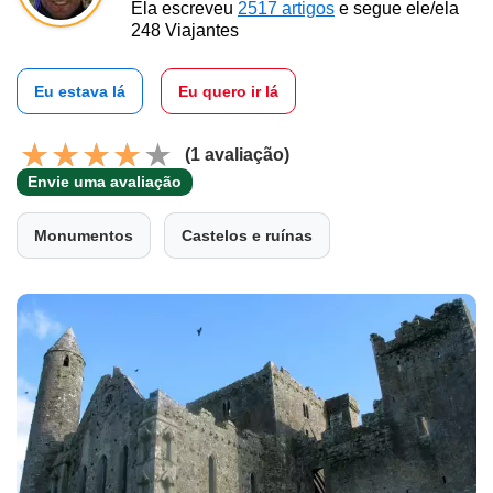
Ela escreveu
2517 artigos
e segue ele/ela
248 Viajantes
Eu estava lá
Eu quero ir lá
(1 avaliação)
Envie uma avaliação
Monumentos
Castelos e ruínas