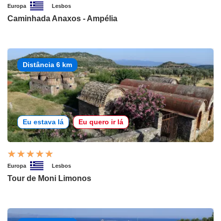
Europa
Lesbos
Caminhada Anaxos - Ampélia
Distância 6 km
Eu estava lá
Eu quero ir lá
Europa
Lesbos
Tour de Moni Limonos