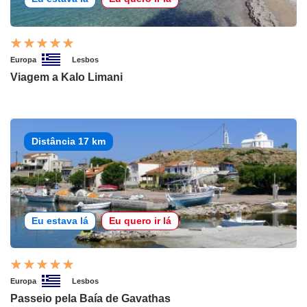
Europa
Lesbos
Viagem a Kalo Limani
Distância 17 km
Eu estava lá
Eu quero ir lá
Europa
Lesbos
Passeio pela Baía de Gavathas