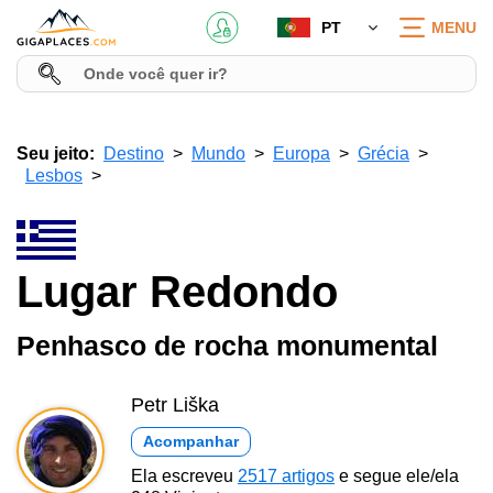
PT
MENU
Seu jeito:
Destino
Mundo
Europa
Grécia
Lesbos
Lugar Redondo
Penhasco de rocha monumental
Petr Liška
Acompanhar
Ela escreveu
2517 artigos
e segue ele/ela