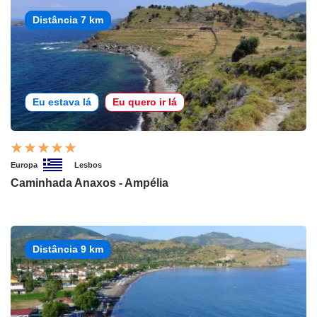
Distância 7 km
Eu estava lá
Eu quero ir lá
Europa
Lesbos
Caminhada Anaxos - Ampélia
Distância 9 km