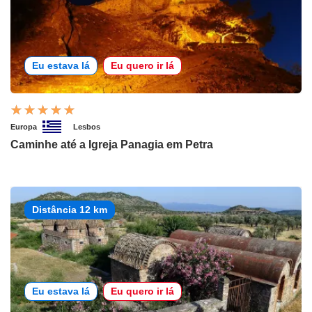
Eu estava lá
Eu quero ir lá
Europa
Lesbos
Caminhe até a Igreja Panagia em Petra
Distância 12 km
Eu estava lá
Eu quero ir lá