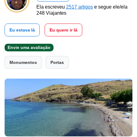
Ela escreveu
2517 artigos
e segue ele/ela
248 Viajantes
Eu estava lá
Eu quero ir lá
Envie uma avaliação
Monumentos
Portas