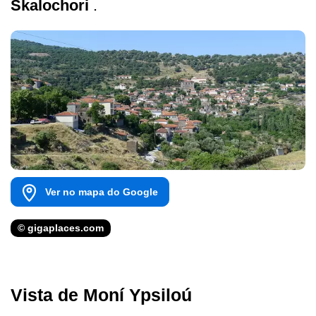
Skalochori
.
Ver no mapa do Google
© gigaplaces.com
Vista de Moní Ypsiloú