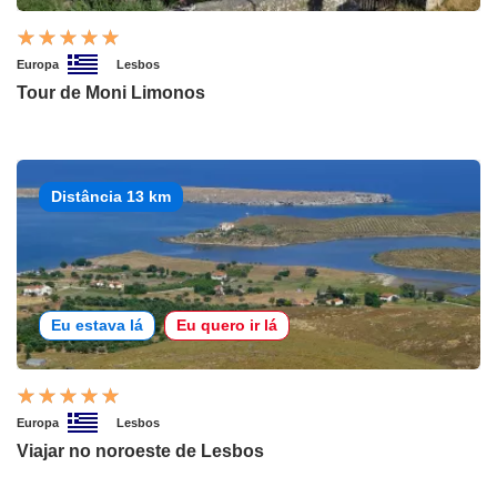
Europa
Lesbos
Tour de Moni Limonos
Distância 13 km
Eu estava lá
Eu quero ir lá
Europa
Lesbos
Viajar no noroeste de Lesbos