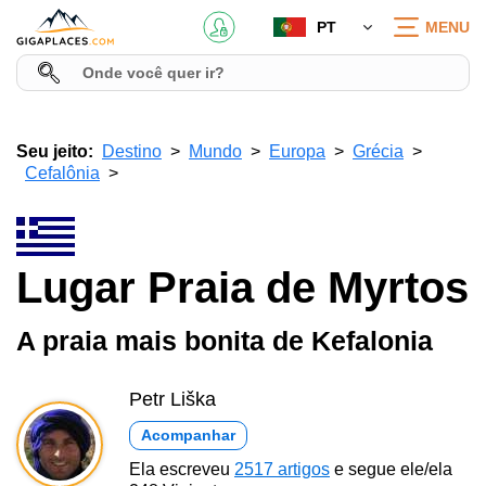
PT
MENU
Seu jeito:
Destino
Mundo
Europa
Grécia
Cefalônia
Lugar Praia de Myrtos
A praia mais bonita de Kefalonia
Petr Liška
Acompanhar
Ela escreveu
2517 artigos
e segue ele/ela