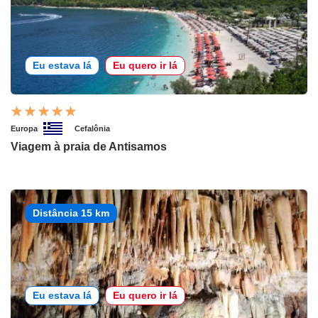
Eu estava lá
Eu quero ir lá
Europa
Cefalônia
Viagem à praia de Antisamos
Distância 15 km
Eu estava lá
Eu quero ir lá