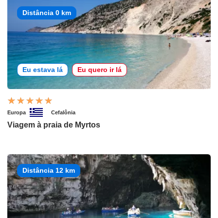
Distância 0 km
Eu estava lá
Eu quero ir lá
Europa
Cefalônia
Viagem à praia de Myrtos
Distância 12 km