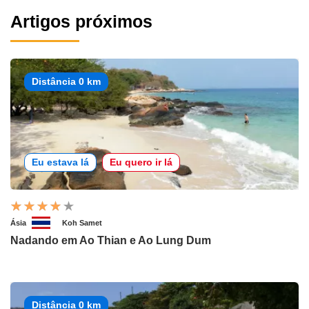
Artigos próximos
Distância 0 km
Eu estava lá
Eu quero ir lá
Ásia
Koh Samet
Nadando em Ao Thian e Ao Lung Dum
Distância 0 km