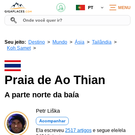
PT
MENU
Seu jeito:
Destino
Mundo
Ásia
Tailândia
Koh Samet
Praia de Ao Thian
A parte norte da baía
Petr Liška
Acompanhar
Ela escreveu
2517 artigos
e segue ele/ela