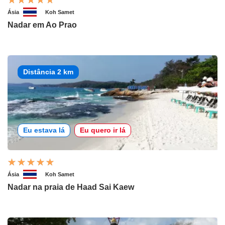
Ásia
Koh Samet
Nadar em Ao Prao
Distância 2 km
Eu estava lá
Eu quero ir lá
Ásia
Koh Samet
Nadar na praia de Haad Sai Kaew