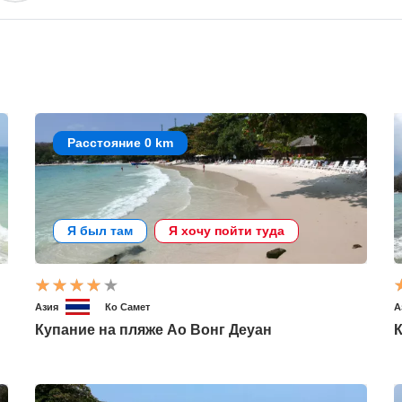
Расстояние 0 km
Я был там
Я хочу пойти туда
Азия
Ко Самет
А
Купание на пляже Ао Вонг Деуан
К