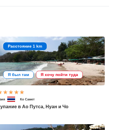
Расстояние 1 km
Я был там
Я хочу пойти туда
зия
Ко Самет
упание в Ао Путса, Нуан и Чо