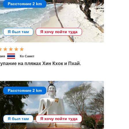
Расстояние 2 km
Я был там
Я хочу пойти туда
зия
Ко Самет
упание на пляжах Хин Кхок и Пхай.
Расстояние 2 km
Я был там
Я хочу пойти туда