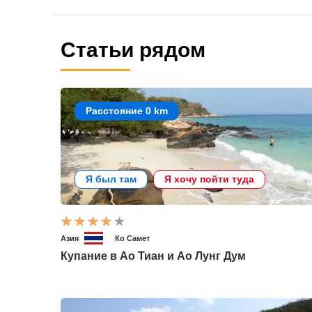
Статьи рядом
Расстояние 0 km
Я был там
Я хочу пойти туда
Азия
Ко Самет
Купание в Ао Тиан и Ао Лунг Дум