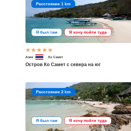
Расстояние 1 km
Я был там
Я хочу пойти туда
Азия
Ко Самет
Остров Ко Самет с севера на юг
Расстояние 2 km
Я был там
Я хочу пойти туда