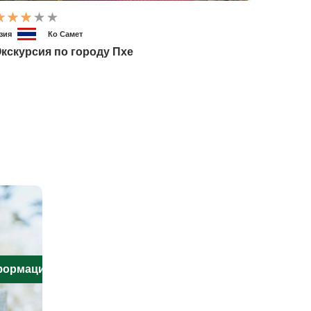
зия
Ко Самет
кскурсия по городу Пхе
нформацию