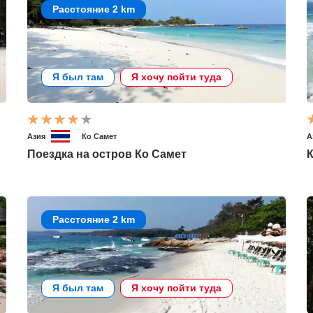
Расстояние 2 km
Я был там
Я хочу пойти туда
Азия
Ко Самет
А
Поездка на остров Ко Самет
К
Расстояние 2 km
Я был там
Я хочу пойти туда