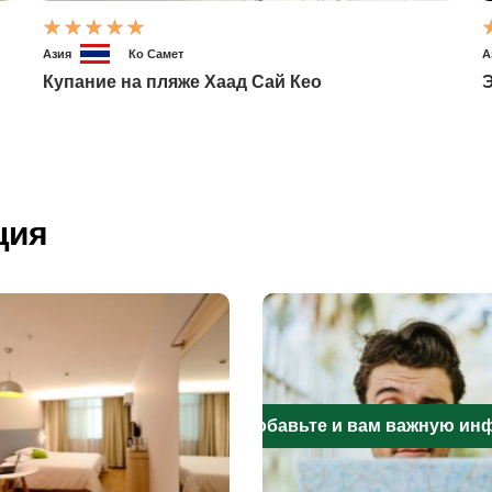
Азия
Ко Самет
А
Купание на пляже Хаад Сай Кео
Э
ция
Добавьте и вам важную и