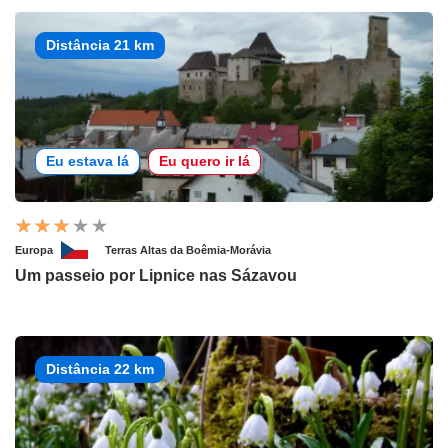
Distância 21 km
Eu estava lá
Eu quero ir lá
Europa
Terras Altas da Boêmia-Morávia
Um passeio por Lipnice nas Sázavou
Distância 22 km