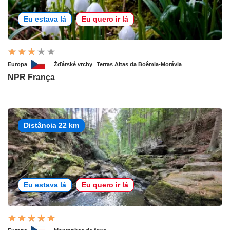
Eu estava lá
Eu quero ir lá
Europa
Žďárské vrchy
Terras Altas da Boêmia-Morávia
NPR França
Distância 22 km
Eu estava lá
Eu quero ir lá