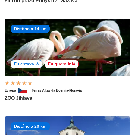
Fim do prazo Přibyslav - Sázava
Distância 14 km
Eu estava lá
Eu quero ir lá
Europa
Terras Altas da Boêmia-Morávia
ZOO Jihlava
Distância 20 km