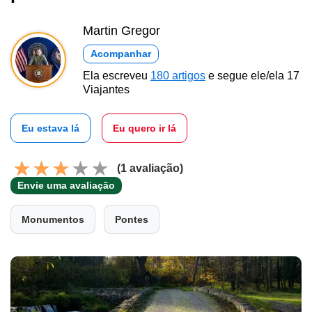
Martin Gregor
Acompanhar
Ela escreveu
180 artigos
e segue ele/ela 17
Viajantes
Eu estava lá
Eu quero ir lá
(1 avaliação)
Envie uma avaliação
Monumentos
Pontes