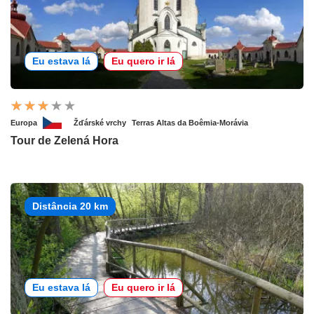
Eu estava lá
Eu quero ir lá
Europa
Žďárské vrchy
Terras Altas da Boêmia-Morávia
Tour de Zelená Hora
Distância 20 km
Eu estava lá
Eu quero ir lá