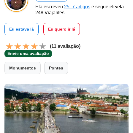
Ela escreveu
2517 artigos
e segue ele/ela
248 Viajantes
Eu estava lá
Eu quero ir lá
(11 avaliação)
Envie uma avaliação
Monumentos
Pontes