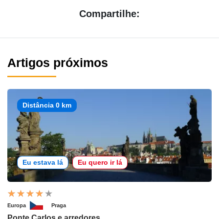
Compartilhe:
Artigos próximos
Distância 0 km
Eu estava lá
Eu quero ir lá
Europa
Praga
Ponte Carlos e arredores