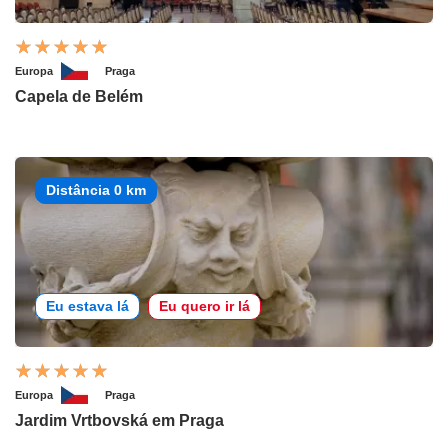
Europa
Praga
Capela de Belém
Distância 0 km
Eu estava lá
Eu quero ir lá
Europa
Praga
Jardim Vrtbovská em Praga