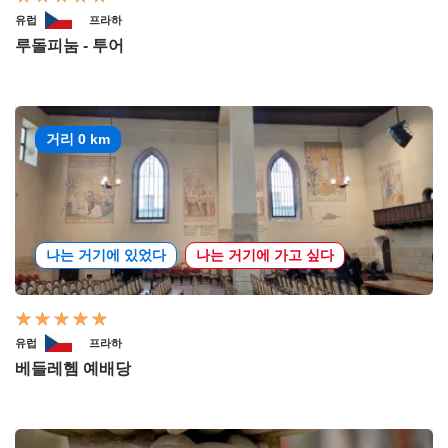
유럽
프라하
루돌피눔 - 투어
거리 0 km
나는 거기에 있었다
나는 거기에 가고 싶다
유럽
프라하
베들레헴 예배당