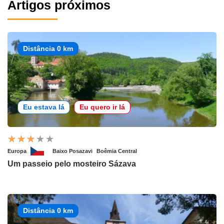
Artigos próximos
Distância 0 km
Eu estava lá
Eu quero ir lá
Europa
Baixo Posazavi
Boêmia Central
Um passeio pelo mosteiro Sázava
Distância 0 km