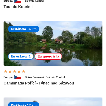
Europa
Boêmia Central
Tour de Kourimi
Distância 16 km
Eu estava lá
Eu quero ir lá
Europa
Baixo Posazavi
Boêmia Central
Caminhada Poříčí - Týnec nad Sázavou
Distância 17 km