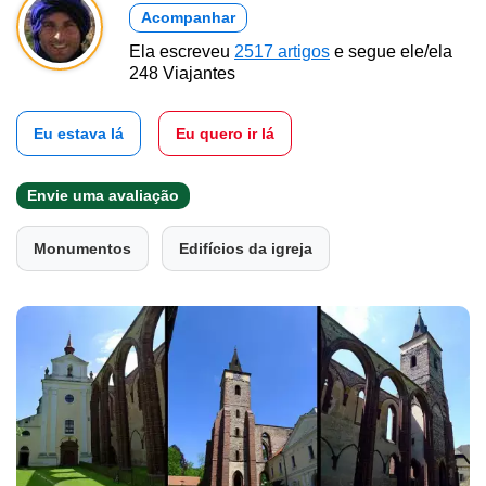
Acompanhar
Ela escreveu
2517 artigos
e segue ele/ela
248 Viajantes
Eu estava lá
Eu quero ir lá
Envie uma avaliação
Monumentos
Edifícios da igreja