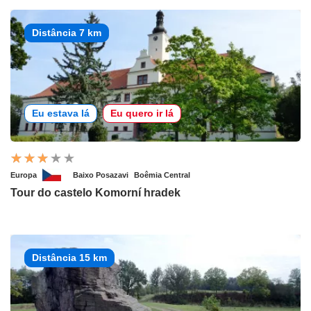
Distância 7 km
Eu estava lá
Eu quero ir lá
Europa
Baixo Posazavi
Boêmia Central
Tour do castelo Komorní hradek
Distância 15 km