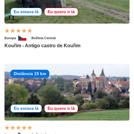
Eu estava lá
Eu quero ir lá
Europa
Boêmia Central
Kouřim - Antigo castro de Kouřim
Distância 15 km
Eu estava lá
Eu quero ir lá