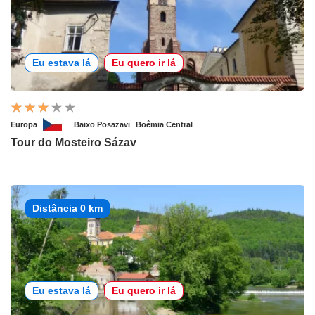
Eu estava lá
Eu quero ir lá
Europa
Baixo Posazavi
Boêmia Central
Tour do Mosteiro Sázav
Distância 0 km
Eu estava lá
Eu quero ir lá