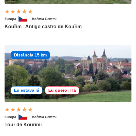
Europa
Boêmia Central
Kouřim - Antigo castro de Kouřim
Distância 15 km
Eu estava lá
Eu quero ir lá
Europa
Boêmia Central
Tour de Kourimi