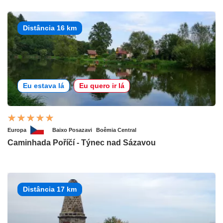
Distância 16 km
Eu estava lá
Eu quero ir lá
Europa
Baixo Posazavi
Boêmia Central
Caminhada Poříčí - Týnec nad Sázavou
Distância 17 km