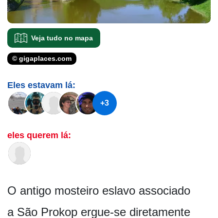
Veja tudo no mapa
© gigaplaces.com
Eles estavam lá:
+3
eles querem lá:
O antigo mosteiro eslavo associado
a São Prokop ergue-se diretamente