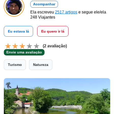
Acompanhar
Ela escreveu
2517 artigos
e segue ele/ela
248 Viajantes
Eu estava lá
Eu quero ir lá
(2 avaliação)
Envie uma avaliação
Turismo
Natureza