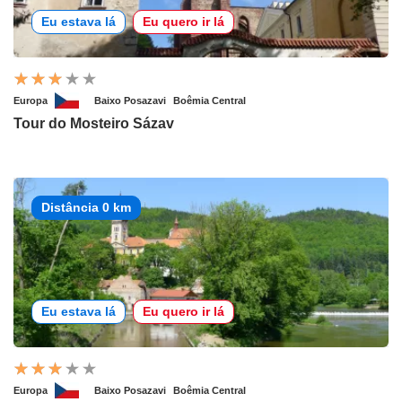
Eu estava lá
Eu quero ir lá
Europa
Baixo Posazavi
Boêmia Central
Tour do Mosteiro Sázav
Distância 0 km
Eu estava lá
Eu quero ir lá
Europa
Baixo Posazavi
Boêmia Central