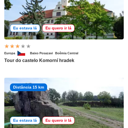
Eu estava lá
Eu quero ir lá
Europa
Baixo Posazavi
Boêmia Central
Tour do castelo Komorní hradek
Distância 15 km
Eu estava lá
Eu quero ir lá