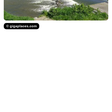
© gigaplaces.com