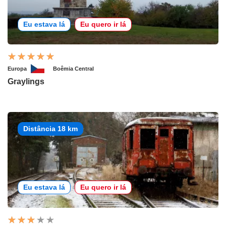
Eu estava lá
Eu quero ir lá
Europa
Boêmia Central
Graylings
Distância 18 km
Eu estava lá
Eu quero ir lá