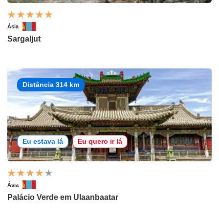
Ásia
Sargaljut
Distância 314 km
Eu estava lá
Eu quero ir lá
Ásia
Palácio Verde em Ulaanbaatar