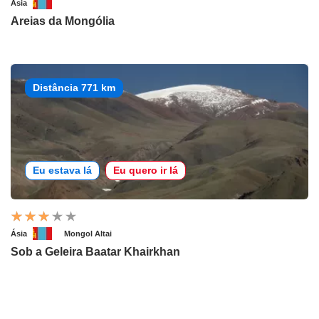
Ásia
Areias da Mongólia
Distância 771 km
Eu estava lá
Eu quero ir lá
Ásia
Mongol Altai
Sob a Geleira Baatar Khairkhan