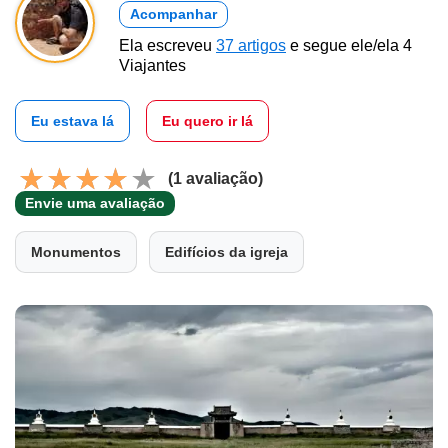
Acompanhar
Ela escreveu
37 artigos
e segue ele/ela 4
Viajantes
Eu estava lá
Eu quero ir lá
(1 avaliação)
Envie uma avaliação
Monumentos
Edifícios da igreja