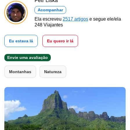
Petr Liška
Acompanhar
Ela escreveu
2517 artigos
e segue ele/ela
248 Viajantes
Eu estava lá
Eu quero ir lá
Envie uma avaliação
Montanhas
Natureza