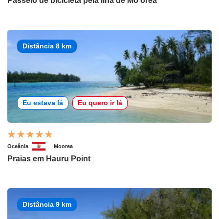
Passeio de bicicleta pela ilha de Mo'orea
Distância 8 km
Eu estava lá
Eu quero ir lá
Oceânia
Moorea
Praias em Hauru Point
Distância 9 km