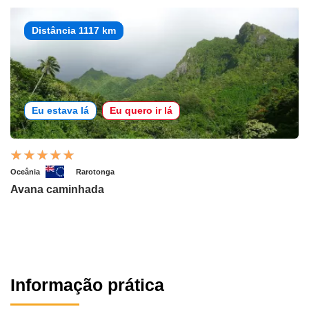
Distância 1117 km
Eu estava lá
Eu quero ir lá
Oceânia
Rarotonga
Avana caminhada
Informação prática