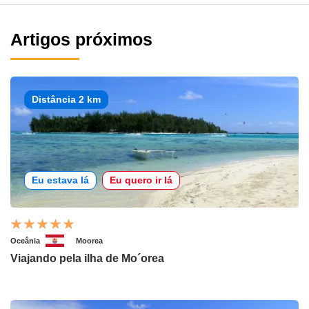
Artigos próximos
Distância 2 km
Eu estava lá
Eu quero ir lá
Oceânia
Moorea
Viajando pela ilha de Mo´orea