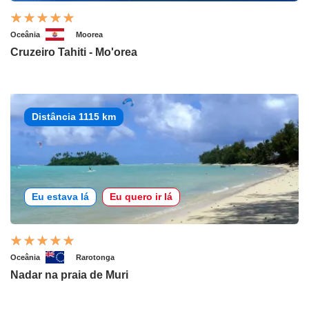
Oceânia
Moorea
Cruzeiro Tahiti - Mo'orea
Distância 1115 km
Eu estava lá
Eu quero ir lá
Oceânia
Rarotonga
Nadar na praia de Muri