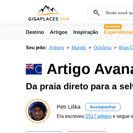
Novidade
Destino
Artigos
Inspiração
Experiência
Seu jeito:
Artigos
Mundo
Oceânia
Ilhas 
Artigo Ava
Da praia direto para a se
Petr Liška
Acompanhar
Ela escreveu
2517 artigos
e segue e