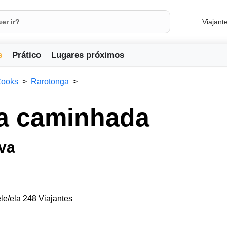
Viajant
s
Prático
Lugares próximos
Cooks
Rarotonga
na caminhada
lva
le/ela 248 Viajantes