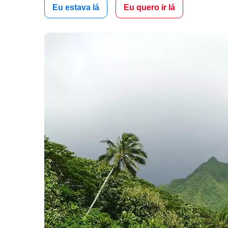
Eu estava lá
Eu quero ir lá