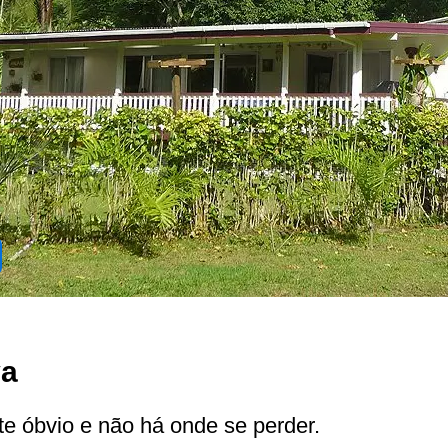
va
 óbvio e não há onde se perder.