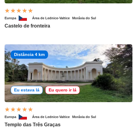
Europa
Área de Lednice-Valtice
Morávia do Sul
Castelo de fronteira
Distância 4 km
Eu estava lá
Eu quero ir lá
Europa
Área de Lednice-Valtice
Morávia do Sul
Templo das Três Graças