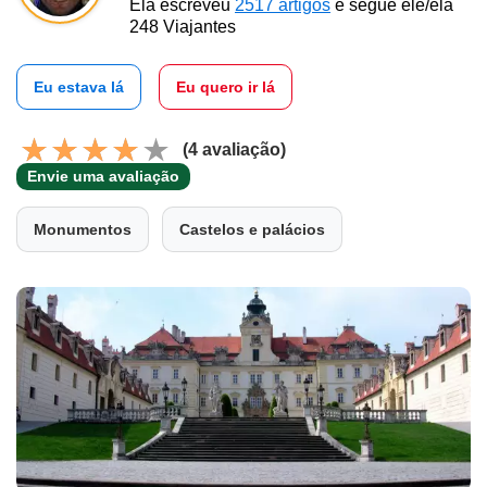
Ela escreveu
2517 artigos
e segue ele/ela
248 Viajantes
Eu estava lá
Eu quero ir lá
(4 avaliação)
Envie uma avaliação
Monumentos
Castelos e palácios