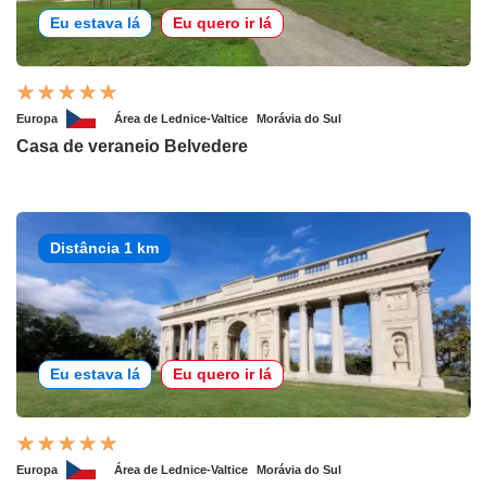
Eu estava lá
Eu quero ir lá
Europa
Área de Lednice-Valtice
Morávia do Sul
Casa de veraneio Belvedere
Distância 1 km
Eu estava lá
Eu quero ir lá
Europa
Área de Lednice-Valtice
Morávia do Sul