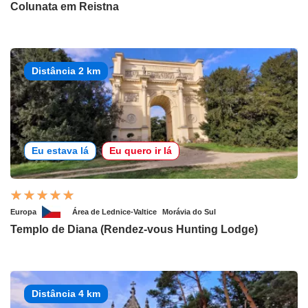
Colunata em Reistna
Distância 2 km
Eu estava lá
Eu quero ir lá
Europa
Área de Lednice-Valtice
Morávia do Sul
Templo de Diana (Rendez-vous Hunting Lodge)
Distância 4 km