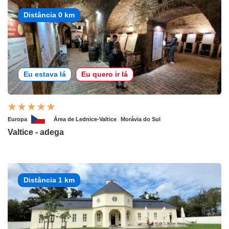
Distância 0 km
Eu estava lá
Eu quero ir lá
Europa
Área de Lednice-Valtice
Morávia do Sul
Valtice - adega
Distância 1 km