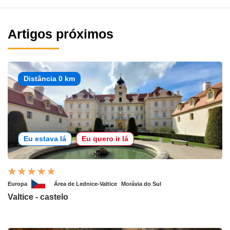
Artigos próximos
Distância 0 km
Eu estava lá
Eu quero ir lá
Europa
Área de Lednice-Valtice
Morávia do Sul
Valtice - castelo