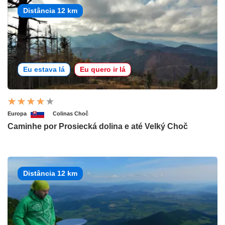
Distância 12 km
Eu estava lá
Eu quero ir lá
Europa
Colinas Choč
Caminhe por Prosiecká dolina e até Velký Choč
Distância 12 km