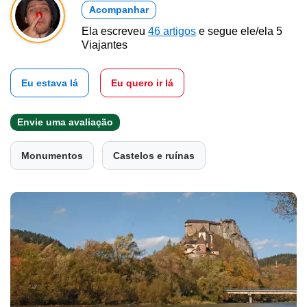
Acompanhar
Ela escreveu
46 artigos
e segue ele/ela 5
Viajantes
Eu estava lá
Eu quero ir lá
Envie uma avaliação
Monumentos
Castelos e ruínas