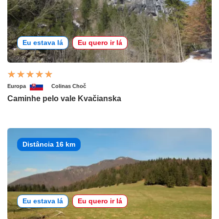
Eu estava lá
Eu quero ir lá
Europa
Colinas Choč
Caminhe pelo vale Kvačianska
Distância 16 km
Eu estava lá
Eu quero ir lá