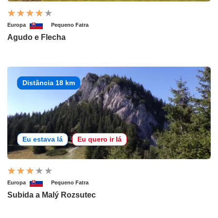
Europa
Pequeno Fatra
Agudo e Flecha
Distância 18 km
Eu estava lá
Eu quero ir lá
Europa
Pequeno Fatra
Subida a Malý Rozsutec