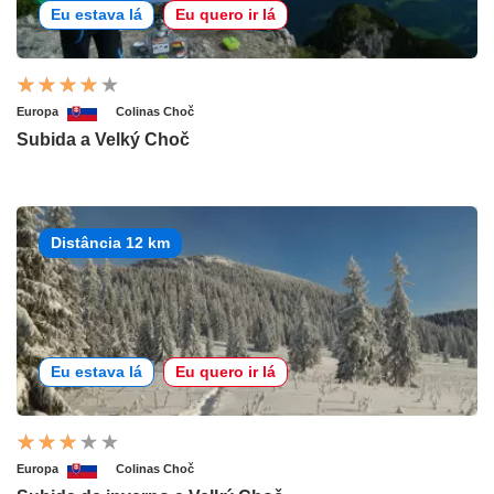
Eu estava lá
Eu quero ir lá
Europa
Colinas Choč
Subida a Velký Choč
Distância 12 km
Eu estava lá
Eu quero ir lá
Europa
Colinas Choč