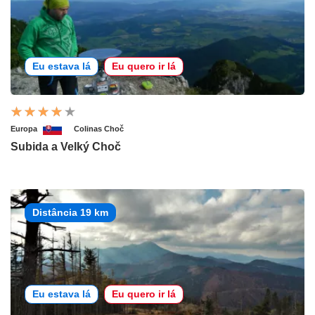
Eu estava lá
Eu quero ir lá
Europa
Colinas Choč
Subida a Velký Choč
Distância 19 km
Eu estava lá
Eu quero ir lá