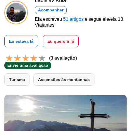
Ladislav Kula
Acompanhar
Ela escreveu
51 artigos
e segue ele/ela 13
Viajantes
Eu estava lá
Eu quero ir lá
(3 avaliação)
Envie uma avaliação
Turismo
Ascensões às montanhas