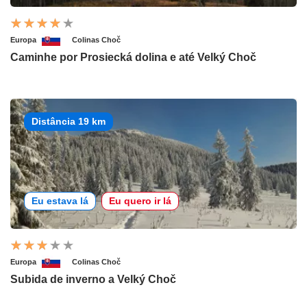
Europa
Colinas Choč
Caminhe por Prosiecká dolina e até Velký Choč
Distância 19 km
Eu estava lá
Eu quero ir lá
Europa
Colinas Choč
Subida de inverno a Velký Choč