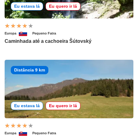
Eu estava lá
Eu quero ir lá
Europa
Pequeno Fatra
Caminhada até a cachoeira Šútovský
Distância 9 km
Eu estava lá
Eu quero ir lá
Europa
Pequeno Fatra