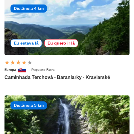
Distância 4 km
Eu estava lá
Eu quero ir lá
Europa
Pequeno Fatra
Caminhada Terchová - Baraniarky - Kraviarské
Distância 5 km