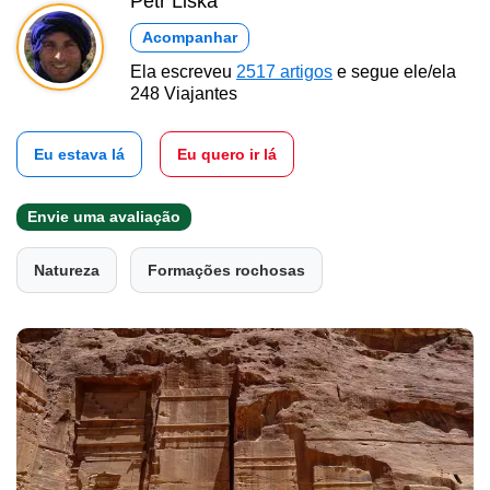
Petr Liška
Acompanhar
Ela escreveu
2517 artigos
e segue ele/ela
248 Viajantes
Eu estava lá
Eu quero ir lá
Envie uma avaliação
Natureza
Formações rochosas