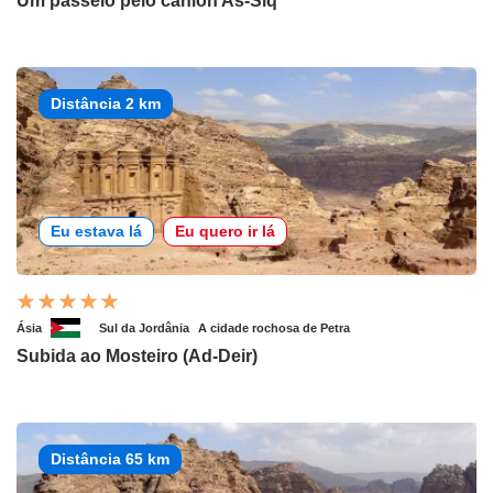
Um passeio pelo cânion As-Siq
Distância 2 km
Eu estava lá
Eu quero ir lá
Ásia
Sul da Jordânia
A cidade rochosa de Petra
Subida ao Mosteiro (Ad-Deir)
Distância 65 km