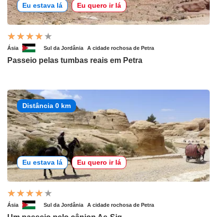
Eu estava lá
Eu quero ir lá
Ásia
Sul da Jordânia
A cidade rochosa de Petra
Passeio pelas tumbas reais em Petra
Distância 0 km
Eu estava lá
Eu quero ir lá
Ásia
Sul da Jordânia
A cidade rochosa de Petra