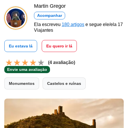
Martin Gregor
Acompanhar
Ela escreveu
180 artigos
e segue ele/ela 17
Viajantes
Eu estava lá
Eu quero ir lá
(4 avaliação)
Envie uma avaliação
Monumentos
Castelos e ruínas