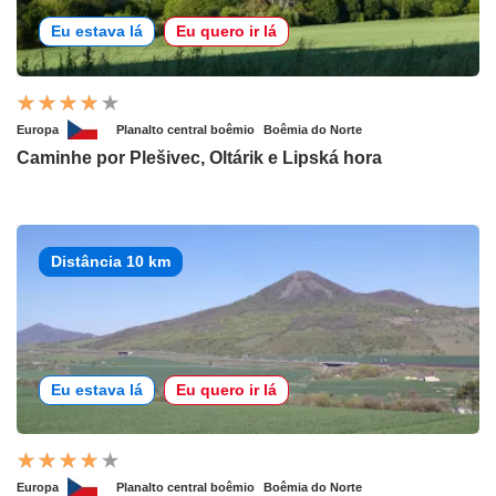
Eu estava lá
Eu quero ir lá
Europa
Planalto central boêmio
Boêmia do Norte
Caminhe por Plešivec, Oltárik e Lipská hora
Distância 10 km
Eu estava lá
Eu quero ir lá
Europa
Planalto central boêmio
Boêmia do Norte