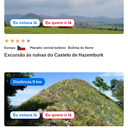
Eu estava lá
Eu quero ir lá
Europa
Planalto central boêmio
Boêmia do Norte
Excursão às ruínas do Castelo de Hazemburk
Distância 8 km
Eu estava lá
Eu quero ir lá