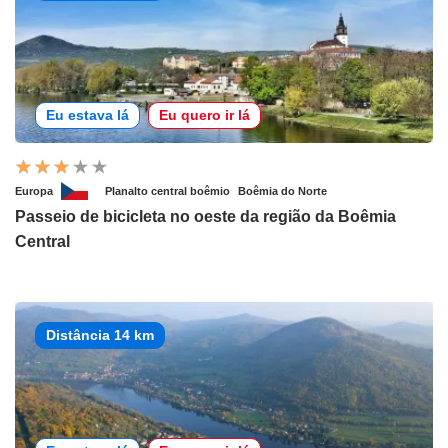
Eu estava lá
Eu quero ir lá
Europa
Planalto central boêmio
Boêmia do Norte
Passeio de bicicleta no oeste da região da Boêmia
Central
Distância 14 km