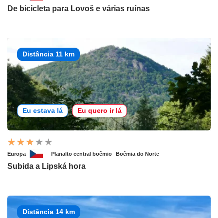
De bicicleta para Lovoš e várias ruínas
Distância 11 km
Eu estava lá
Eu quero ir lá
Europa
Planalto central boêmio
Boêmia do Norte
Subida a Lipská hora
Distância 14 km