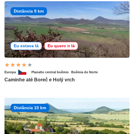
Distância 9 km
Eu estava lá
Eu quero ir lá
Europa
Planalto central boêmio
Boêmia do Norte
Caminhe até Boreč e Holý vrch
Distância 10 km