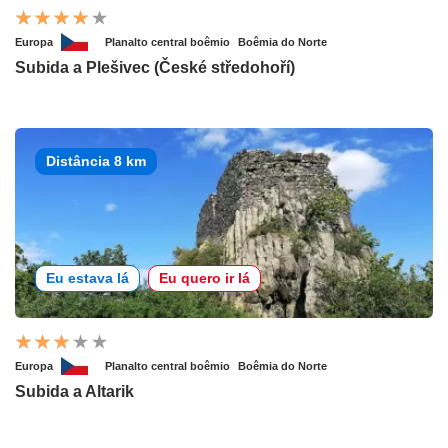
Europa
Planalto central boêmio
Boêmia do Norte
Subida a Plešivec (České středohoří)
Distância 8 km
Eu estava lá
Eu quero ir lá
Europa
Planalto central boêmio
Boêmia do Norte
Subida a Altarik