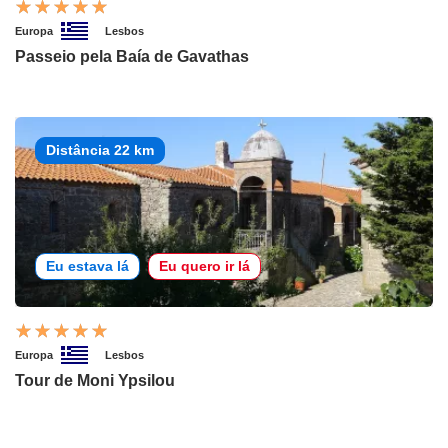
Europa
Lesbos
Passeio pela Baía de Gavathas
Distância 22 km
Eu estava lá
Eu quero ir lá
Europa
Lesbos
Tour de Moni Ypsilou