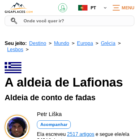
PT
MENU
Seu jeito:
Destino
Mundo
Europa
Grécia
Lesbos
A aldeia de Lafionas
Aldeia de conto de fadas
Petr Liška
Acompanhar
Ela escreveu
2517 artigos
e segue ele/ela