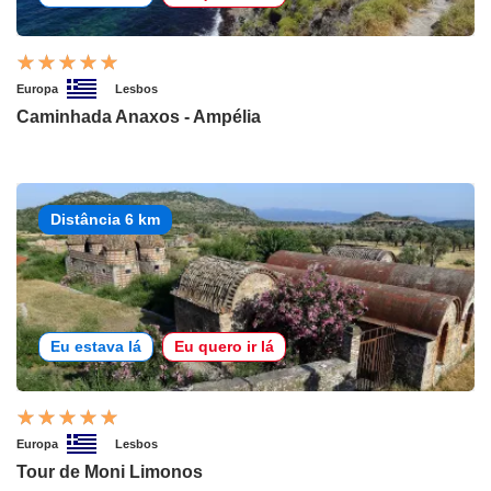
Europa
Lesbos
Caminhada Anaxos - Ampélia
Distância 6 km
Eu estava lá
Eu quero ir lá
Europa
Lesbos
Tour de Moni Limonos