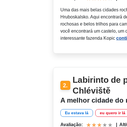
Uma das mais belas cidades roc
Hruboskalsko. Aqui encontrará d
rochosas e belos trilhos para ca
você encontrará um castelo, um 
interessante fazenda Kopic
cont
Labirinto de 
2.
Chléviště
A melhor cidade do 
Eu estava lá
eu quero ir lá
Avaliação:
|
Alt