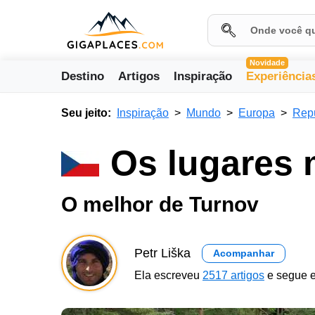
Novidade
Destino
Artigos
Inspiração
Experiência
Seu jeito:
Inspiração
Mundo
Europa
Rep
Os lugares 
O melhor de Turnov
Petr Liška
Acompanhar
Ela escreveu
2517 artigos
e segue e