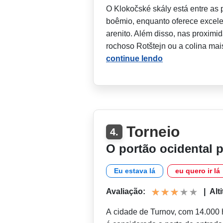
O Klokočské skály está entre as 
boêmio, enquanto oferece excele
arenito. Além disso, nas proximid
rochoso Rotštejn ou a colina mai
continue lendo
Torneio
4.
O portão ocidental 
Eu estava lá
eu quero ir lá
Avaliação:
|
Alt
A cidade de Turnov, com 14.000 ha