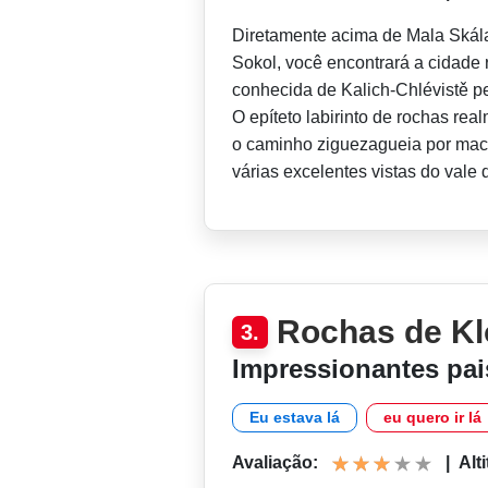
Diretamente acima de Mala Skála
Sokol, você encontrará a cidade
conhecida de Kalich-Chlévistě p
O epíteto labirinto de rochas re
o caminho ziguezagueia por maci
várias excelentes vistas do vale 
Rochas de K
3.
Impressionantes pa
Eu estava lá
eu quero ir lá
Avaliação:
|
Alt