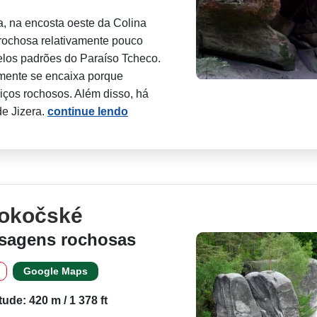
, na encosta oeste da Colina
 rochosa relativamente pouco
elos padrões do Paraíso Tcheco.
almente se encaixa porque
ços rochosos. Além disso, há
de Jizera.
continue lendo
lokočské
isagens rochosas
Google Maps
itude: 420 m / 1 378 ft