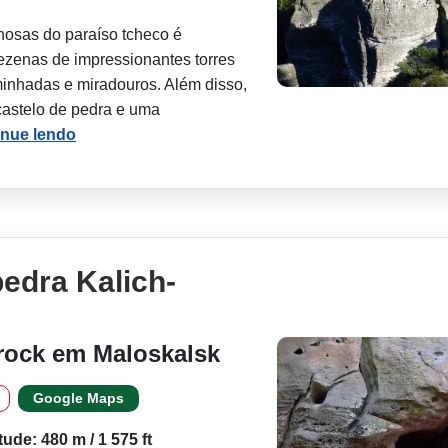
hosas do paraíso tcheco é
ezenas de impressionantes torres
minhadas e miradouros. Além disso,
castelo de pedra e uma
inue lendo
pedra Kalich-
rock em Maloskalsk
Google Maps
itude: 480 m / 1 575 ft