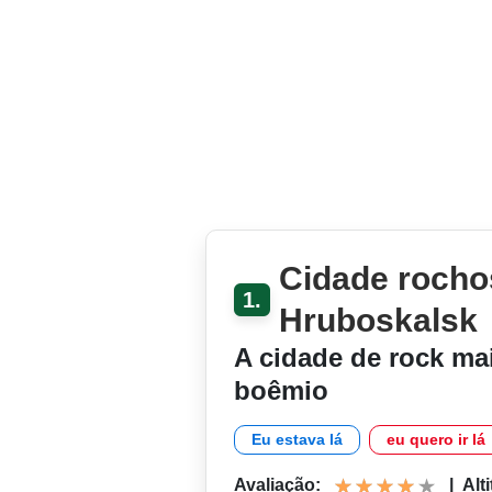
Cidade rocho
1.
Hruboskalsk
A cidade de rock ma
boêmio
Eu estava lá
eu quero ir lá
Avaliação:
|
Alt