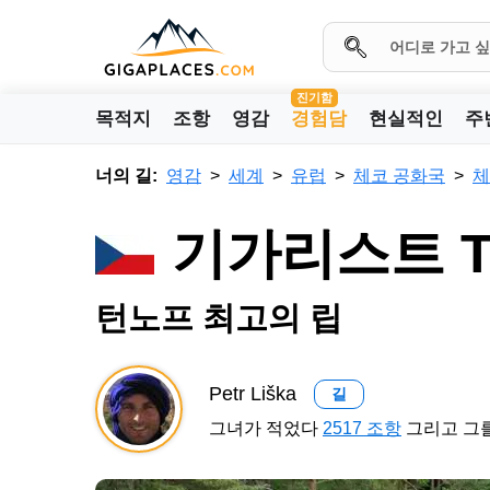
진기함
목적지
조항
영감
경험담
현실적인
주
너의 길:
영감
세계
유럽
체코 공화국
체
기가리스트 T
턴노프 최고의 립
Petr Liška
길
그녀가 적었다
2517 조항
그리고 그를