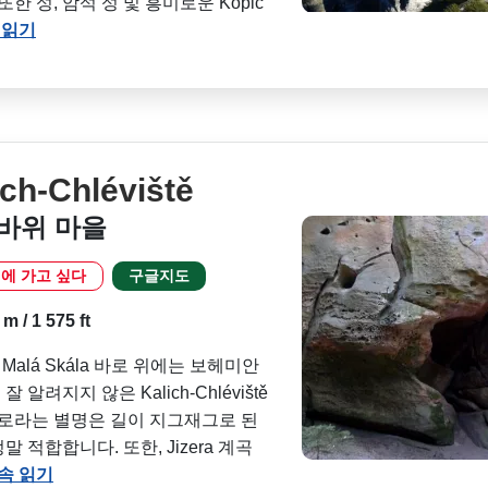
한 성, 암석 성 및 흥미로운 Kopic
 읽기
h-Chléviště
바위 마을
에 가고 싶다
구글지도
 / 1 575 ft
Malá Skála 바로 위에는 보헤미안
려지지 않은 Kalich-Chléviště
미로라는 별명은 길이 지그재그로 된
적합합니다. 또한, Jizera 계곡
속 읽기