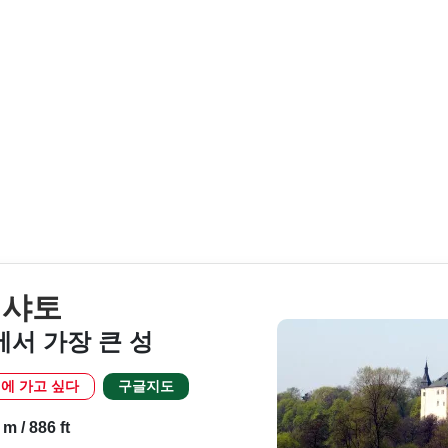
 샤토
서 가장 큰 성
에 가고 싶다
구글지도
m / 886 ft