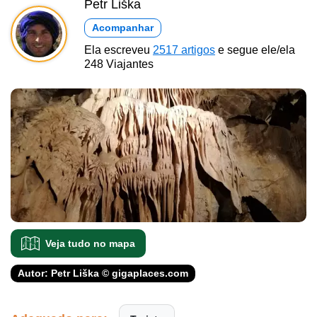
Petr Liška
Acompanhar
Ela escreveu
2517 artigos
e segue ele/ela
248 Viajantes
Veja tudo no mapa
Autor: Petr Liška © gigaplaces.com