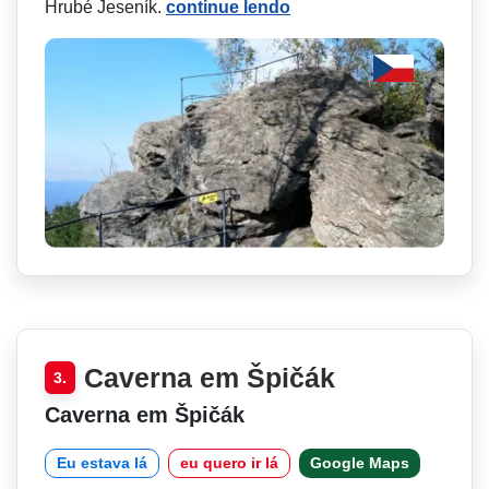
Hrubé Jeseník.
continue lendo
Caverna em Špičák
3.
Caverna em Špičák
Eu estava lá
eu quero ir lá
Google Maps