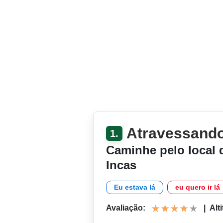
Atravessando 
1.
Caminhe pelo local 
Incas
Eu estava lá
eu quero ir lá
Avaliação:
|
Alt