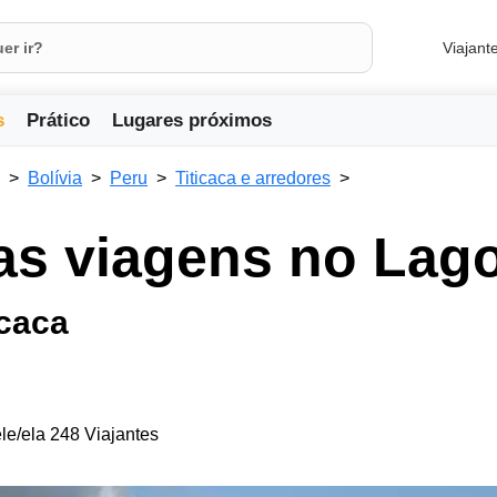
Viajant
s
Prático
Lugares próximos
Bolívia
Peru
Titicaca e arredores
as viagens no Lago
icaca
le/ela 248 Viajantes