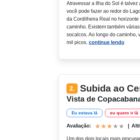
Atravessar a Ilha do Sol é talve
você pode fazer ao redor do Lago 
da Cordilheira Real no horizont
caminho. Existem também várias
socalcos. Ao longo do caminho, v
mil picos.
continue lendo
Subida ao Ce
2.
Vista de Copacaban
Eu estava lá
eu quero ir lá
Avaliação:
|
Alt
Um dos dois locais mais procur