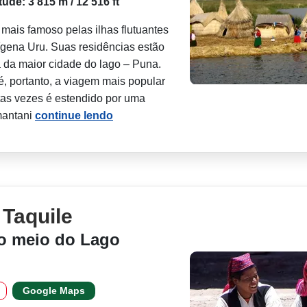
itude: 3 815 m / 12 516 ft
mais famoso pelas ilhas flutuantes
dígena Uru. Suas residências estão
a da maior cidade do lago – Puna.
é, portanto, a viagem mais popular
tas vezes é estendido por uma
mantani
continue lendo
 Taquile
no meio do Lago
Google Maps