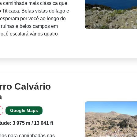
z a caminhada mais clássica que
Titicaca. Belas vistas do lago e
e esperam por você ao longo do
 ruínas e belos campos em
ocê escalará vários quatro
rro Calvário
a
Google Maps
itude: 3 975 m / 13 041 ft
ados para caminhadas nas