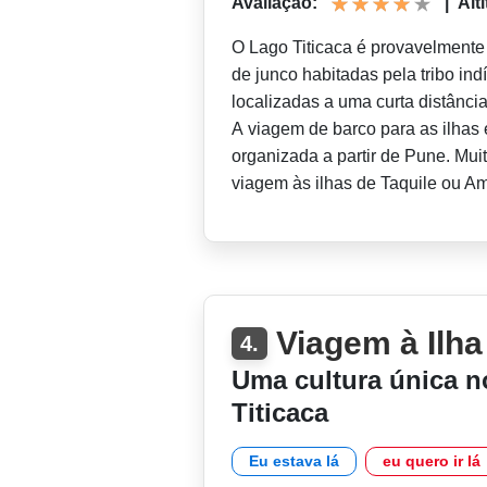
Avaliação:
|
Alt
O Lago Titicaca é provavelmente 
de junco habitadas pela tribo in
localizadas a uma curta distânci
A viagem de barco para as ilhas 
organizada a partir de Pune. Mui
viagem às ilhas de Taquile ou A
Viagem à Ilha
4.
Uma cultura única 
Titicaca
Eu estava lá
eu quero ir lá