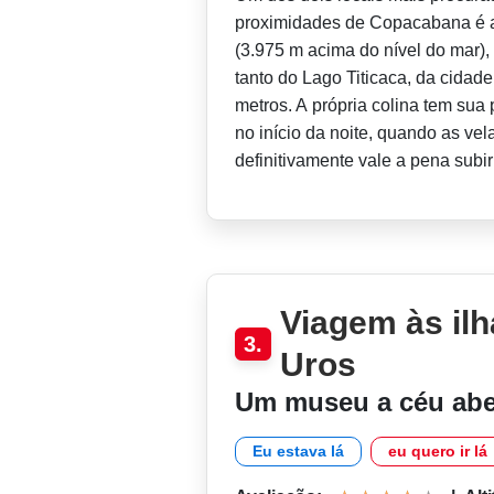
proximidades de Copacabana é a
(3.975 m acima do nível do mar),
tanto do Lago Titicaca, da cidad
metros. A própria colina tem sua
no início da noite, quando as ve
definitivamente vale a pena subir
Viagem às ilh
3.
Uros
Um museu a céu abe
Eu estava lá
eu quero ir lá