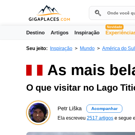
Novidade
Destino
Artigos
Inspiração
Experiência
Seu jeito:
Inspiração
Mundo
América do Sul
As mais bel
O que visitar no Lago Tit
Petr Liška
Acompanhar
Ela escreveu
2517 artigos
e segue e