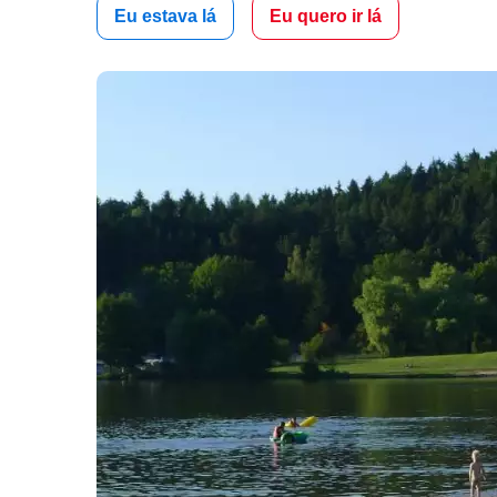
Eu estava lá
Eu quero ir lá