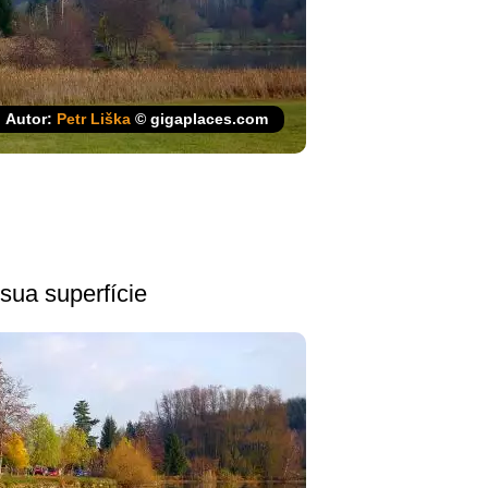
Autor:
Petr Liška
© gigaplaces.com
sua superfície