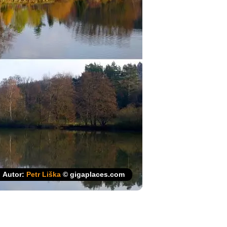
Autor:
Petr Liška
© gigaplaces.com