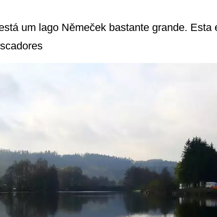
stá um lago Němeček bastante grande. Esta é
escadores