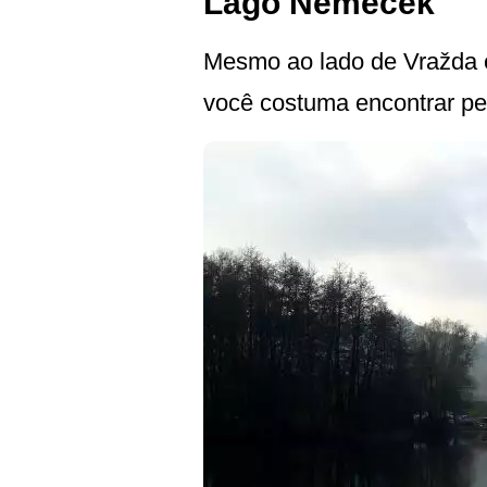
Lago Němeček
Mesmo ao lado de Vražda e
você costuma encontrar p