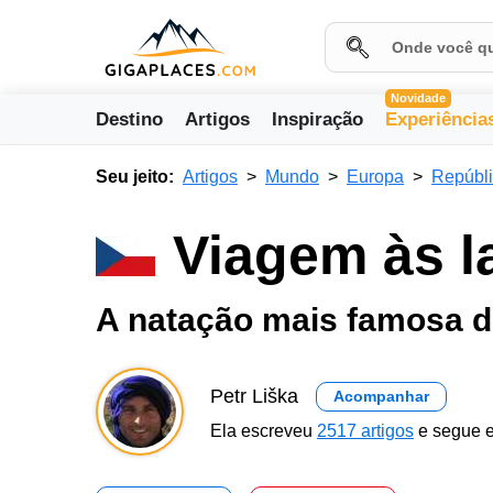
Novidade
Destino
Artigos
Inspiração
Experiência
Seu jeito:
Artigos
Mundo
Europa
Repúbl
Viagem às l
A natação mais famosa d
Petr Liška
Acompanhar
Ela escreveu
2517 artigos
e segue e