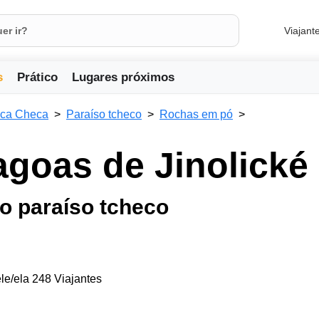
Viajant
s
Prático
Lugares próximos
ica Checa
Paraíso tcheco
Rochas em pó
agoas de Jinolické
o paraíso tcheco
le/ela 248 Viajantes