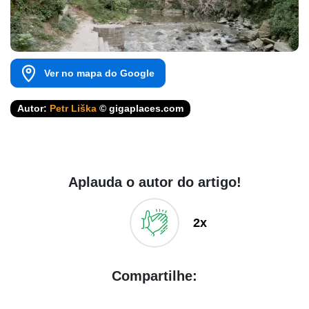
Ver no mapa do Google
Autor:
Petr Liška
© gigaplaces.com
Aplauda o autor do artigo!
2x
Compartilhe: