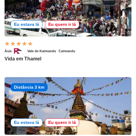
Eu estava lá
Eu quero ir lá
Ásia
Vale de Katmandu
Catmandu
Vida em Thamel
Distância 3 km
Eu estava lá
Eu quero ir lá