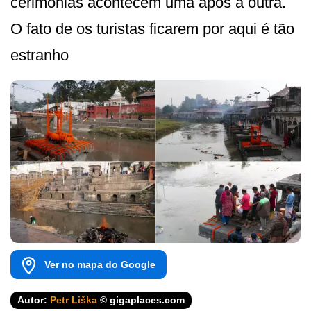
cerimônias acontecem uma após a outra.
O fato de os turistas ficarem por aqui é tão
estranho
Ver no mapa do Google
Autor:
Petr Liška
© gigaplaces.com