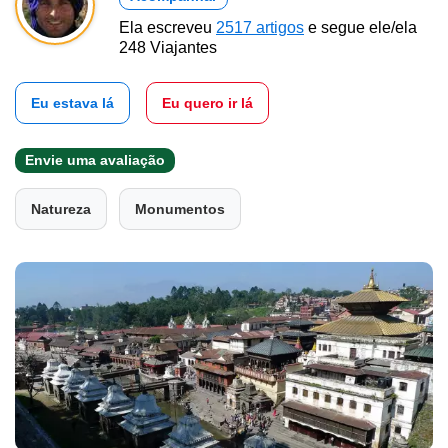
Ela escreveu
2517 artigos
e segue ele/ela
248 Viajantes
Eu estava lá
Eu quero ir lá
Envie uma avaliação
Natureza
Monumentos