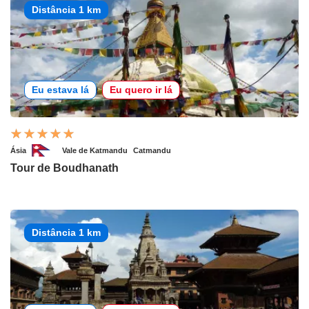
Distância 1 km
Eu estava lá
Eu quero ir lá
Ásia
Vale de Katmandu
Catmandu
Tour de Boudhanath
Distância 1 km