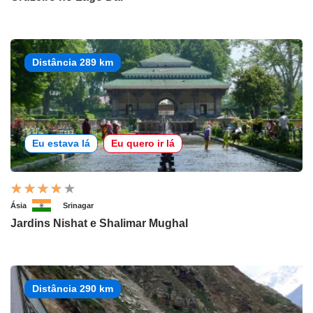
Distância 289 km
Eu estava lá
Eu quero ir lá
Ásia
Srinagar
Jardins Nishat e Shalimar Mughal
Distância 290 km