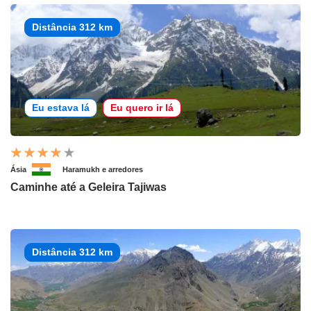
Distância 312 km
Eu estava lá
Eu quero ir lá
Ásia
Haramukh e arredores
Caminhe até a Geleira Tajiwas
Distância 312 km