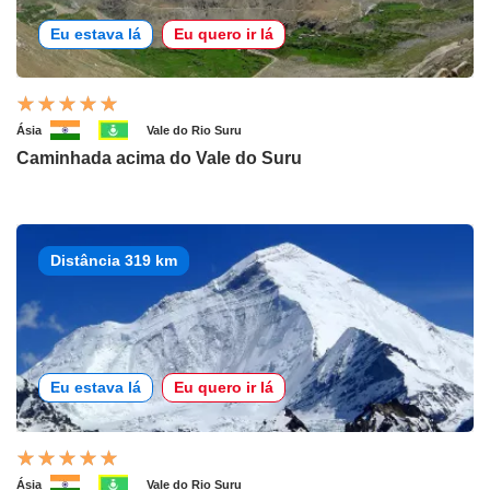
Eu estava lá
Eu quero ir lá
Ásia
Vale do Rio Suru
Caminhada acima do Vale do Suru
Distância 319 km
Eu estava lá
Eu quero ir lá
Ásia
Vale do Rio Suru