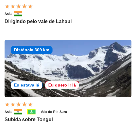
Ásia
Dirigindo pelo vale de Lahaul
Distância 309 km
Eu estava lá
Eu quero ir lá
Ásia
Vale do Rio Suru
Subida sobre Tongul