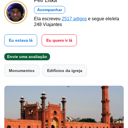
Petr Liška
Acompanhar
Ela escreveu
2517 artigos
e segue ele/ela
248 Viajantes
Eu estava lá
Eu quero ir lá
Envie uma avaliação
Monumentos
Edifícios da igreja