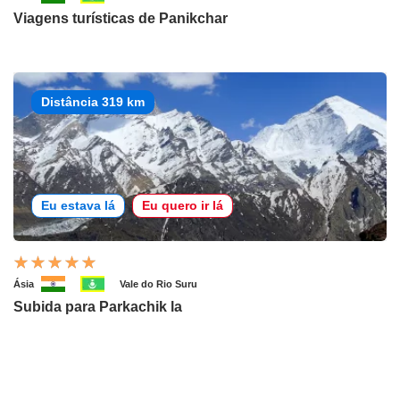
Viagens turísticas de Panikchar
Distância 319 km
Eu estava lá
Eu quero ir lá
Ásia
Vale do Rio Suru
Subida para Parkachik la