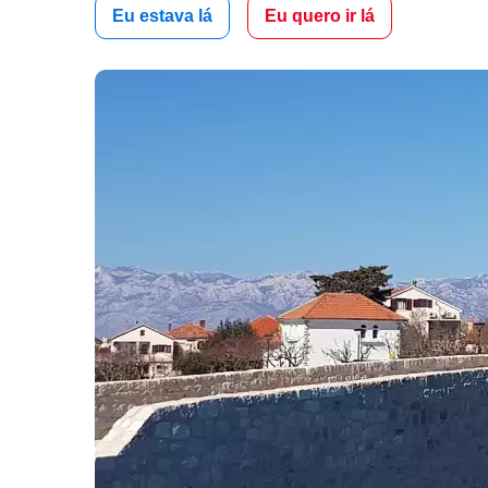
Eu estava lá
Eu quero ir lá