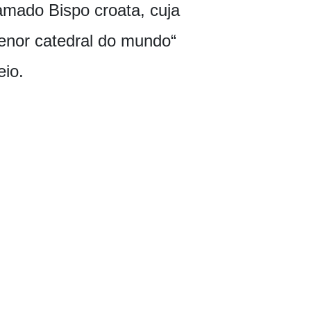
hamado Bispo croata, cuja
menor catedral do mundo“
eio.