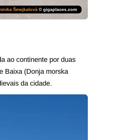
inika Šmejkalová
© gigaplaces.com
da ao continente por duas
de Baixa (Donja morska
dievais da cidade.