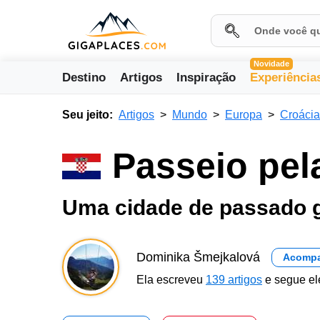
Novidade
Destino
Artigos
Inspiração
Experiência
Seu jeito:
Artigos
Mundo
Europa
Croácia
Passeio pel
Uma cidade de passado g
Dominika Šmejkalová
Acomp
Ela escreveu
139 artigos
e segue el