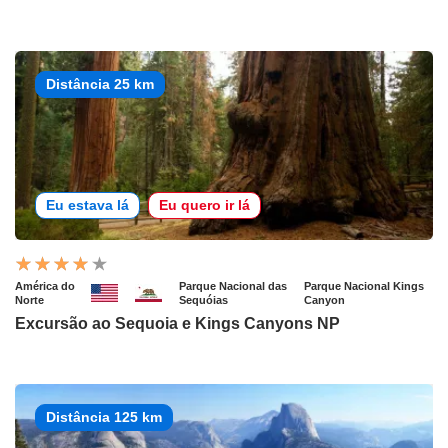
Distância 25 km
Eu estava lá
Eu quero ir lá
América do
Parque Nacional das
Parque Nacional Kings
Norte
Sequóias
Canyon
Excursão ao Sequoia e Kings Canyons NP
Distância 125 km