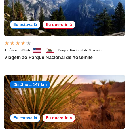
Eu estava lá
Eu quero ir lá
América do Norte
Parque Nacional de Yosemite
Viagem ao Parque Nacional de Yosemite
Distância 147 km
Eu estava lá
Eu quero ir lá