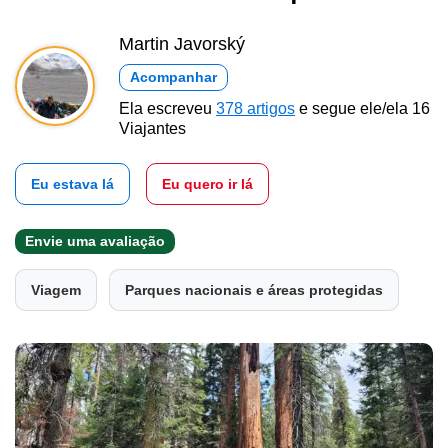
Martin Javorský
Acompanhar
Ela escreveu
378 artigos
e segue ele/ela 16
Viajantes
Eu estava lá
Eu quero ir lá
Envie uma avaliação
Viagem
Parques nacionais e áreas protegidas