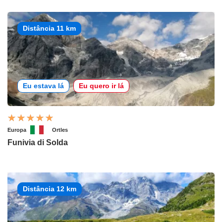
Distância 11 km
Eu estava lá
Eu quero ir lá
Europa
Ortles
Funivia di Solda
Distância 12 km