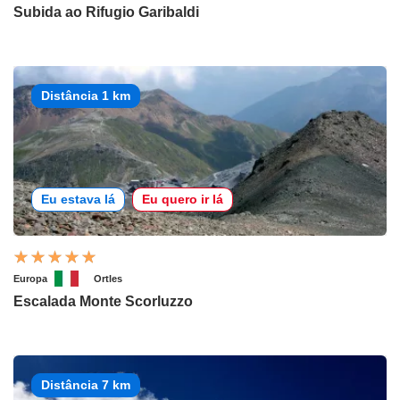
Subida ao Rifugio Garibaldi
Distância 1 km
Eu estava lá
Eu quero ir lá
Europa
Ortles
Escalada Monte Scorluzzo
Distância 7 km