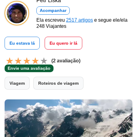
Petr Liška
Acompanhar
Ela escreveu
2517 artigos
e segue ele/ela
248 Viajantes
Eu estava lá
Eu quero ir lá
(2 avaliação)
Envie uma avaliação
Viagem
Roteiros de viagem