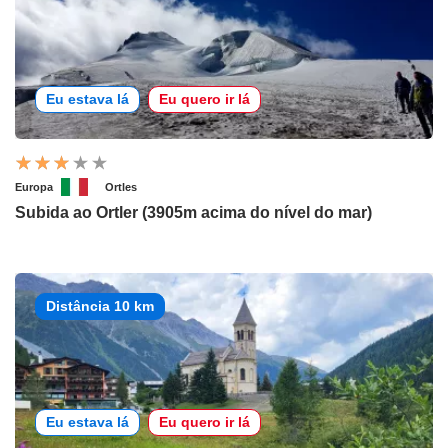
Eu estava lá
Eu quero ir lá
Europa
Ortles
Subida ao Ortler (3905m acima do nível do mar)
Distância 10 km
Eu estava lá
Eu quero ir lá