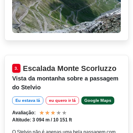
Escalada Monte Scorluzzo
3.
Vista da montanha sobre a passagem
do Stelvio
Eu estava lá
eu quero ir lá
Google Maps
Avaliação:
Altitude: 3 094 m / 10 151 ft
O Stelvio não é apenas uma bela passagem com