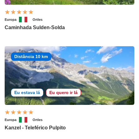
Europa
Ortles
Caminhada Sulden-Solda
Distância 10 km
Eu estava lá
Eu quero ir lá
Europa
Ortles
Kanzel - Teleférico Pulpito