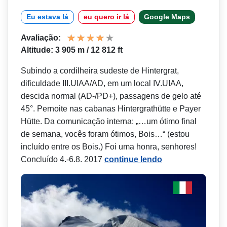
Eu estava lá
eu quero ir lá
Google Maps
Avaliação:
Altitude: 3 905 m / 12 812 ft
Subindo a cordilheira sudeste de Hintergrat,
dificuldade III.UIAA/AD, em um local IV.UIAA,
descida normal (AD-/PD+), passagens de gelo até
45°. Pernoite nas cabanas Hintergrathütte e Payer
Hütte. Da comunicação interna: „…um ótimo final
de semana, vocês foram ótimos, Bois…“ (estou
incluído entre os Bois.) Foi uma honra, senhores!
Concluído 4.-6.8. 2017
continue lendo