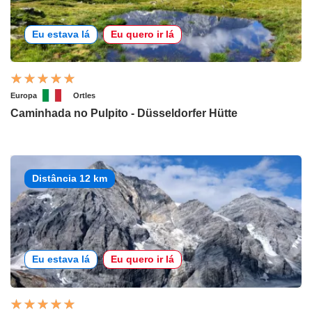
Eu estava lá
Eu quero ir lá
Europa
Ortles
Caminhada no Pulpito - Düsseldorfer Hütte
Distância 12 km
Eu estava lá
Eu quero ir lá