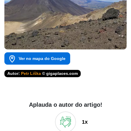
Ver no mapa do Google
Autor:
Petr Liška
© gigaplaces.com
Aplauda o autor do artigo!
1x