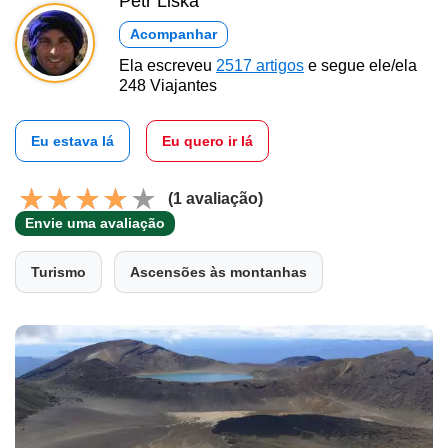
Petr Liška
Acompanhar
Ela escreveu
2517 artigos
e segue ele/ela
248 Viajantes
Eu estava lá
Eu quero ir lá
(1 avaliação)
Envie uma avaliação
Turismo
Ascensões às montanhas