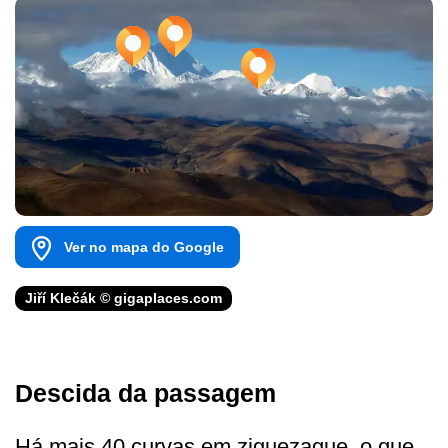
Ver no mapa do Google
Jiří Klečák © gigaplaces.com
Descida da passagem
Há mais 40 curvas em ziguezague, o que