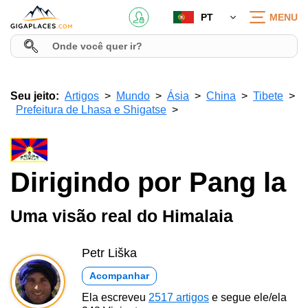
PT
MENU
Seu jeito:
Artigos
Mundo
Ásia
China
Tibete
Prefeitura de Lhasa e Shigatse
Dirigindo por Pang la
Uma visão real do Himalaia
Petr Liška
Acompanhar
Ela escreveu
2517 artigos
e segue ele/ela