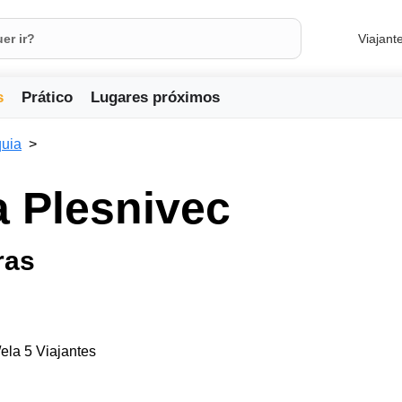
Viajant
s
Prático
Lugares próximos
uia
a Plesnivec
ras
ela 5 Viajantes