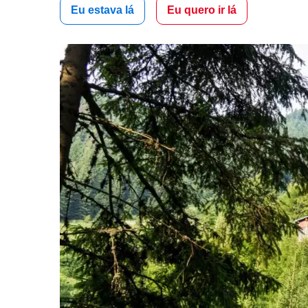
Eu estava lá
Eu quero ir lá