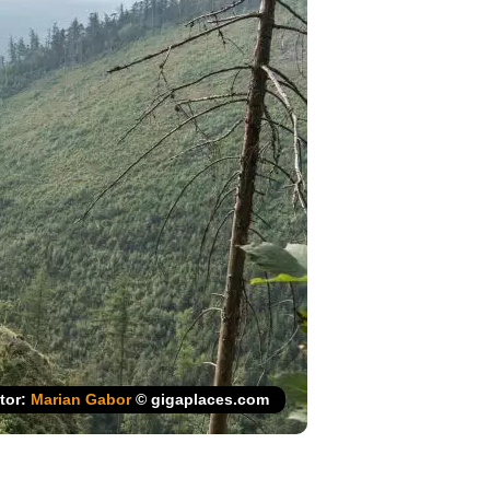
tor:
Marian Gabor
© gigaplaces.com