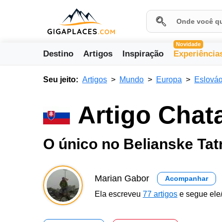
Novidade
Destino
Artigos
Inspiração
Experiência
Seu jeito:
Artigos
Mundo
Europa
Eslováq
Artigo Chat
O único no Belianske Tat
Marian Gabor
Acompanhar
Ela escreveu
77 artigos
e segue ele/