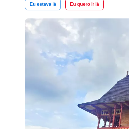
Eu estava lá
Eu quero ir lá