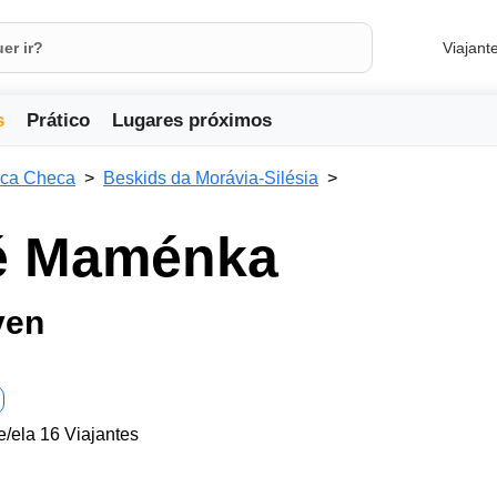
Viajant
s
Prático
Lugares próximos
ica Checa
Beskids da Morávia-Silésia
lé Maménka
ven
e/ela 16 Viajantes