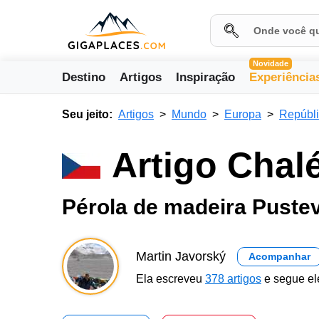
Novidade
Destino
Artigos
Inspiração
Experiência
Seu jeito:
Artigos
Mundo
Europa
Repúbl
Artigo Cha
Pérola de madeira Puste
Martin Javorský
Acompanhar
Ela escreveu
378 artigos
e segue el