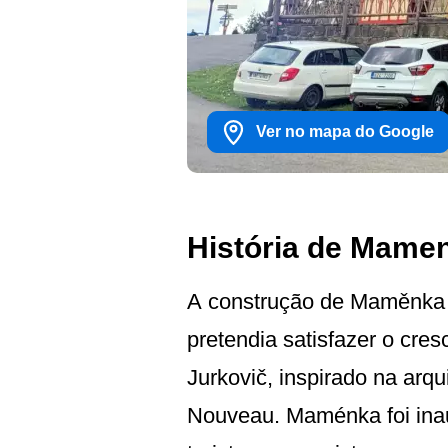
Ver no mapa do Google
História de Mame
A construção de Maměnka fo
pretendia satisfazer o cre
Jurkovič, inspirado na arqu
Nouveau. Maménka foi inau