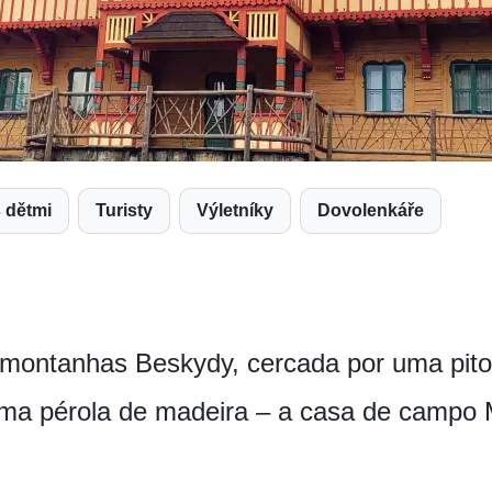
s dětmi
Turisty
Výletníky
Dovolenkáře
montanhas Beskydy, cercada por uma pit
ma pérola de madeira – a casa de campo 