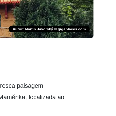
Autor: Martin Javorský © gigaplaces.com
oresca paisagem
Maměnka, localizada ao