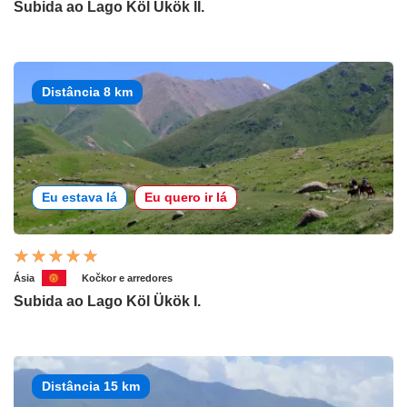
Subida ao Lago Köl Ükök II.
Distância 8 km
Eu estava lá
Eu quero ir lá
Ásia
Kočkor e arredores
Subida ao Lago Köl Ükök I.
Distância 15 km