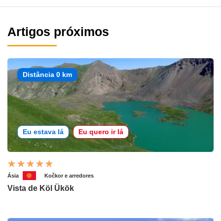
Artigos próximos
Distância 0 km
Eu estava lá
Eu quero ir lá
Ásia
Kočkor e arredores
Vista de Köl Ükök