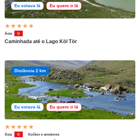
Eu estava lá
Eu quero ir lá
Ásia
Caminhada até o Lago Köl Tör
Distância 2 km
Eu estava lá
Eu quero ir lá
Ásia
Kočkor e arredores