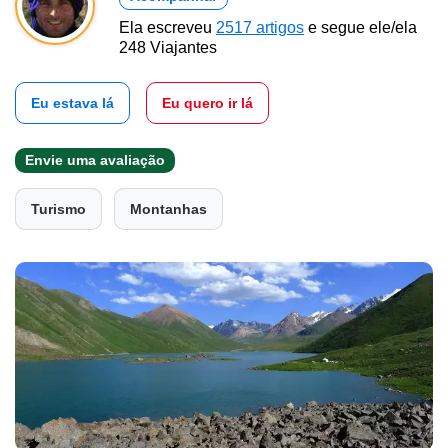
Ela escreveu
2517 artigos
e segue ele/ela
248 Viajantes
Eu estava lá
Eu quero ir lá
Envie uma avaliação
Turismo
Montanhas