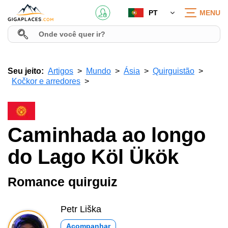
PT
MENU
Seu jeito:
Artigos
Mundo
Ásia
Quirguistão
Kočkor e arredores
Caminhada ao longo
do Lago Köl Ükök
Romance quirguiz
Petr Liška
Acompanhar