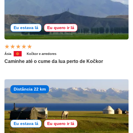
Eu estava lá
Eu quero ir lá
Ásia
Kočkor e arredores
Caminhe até o cume da lua perto de Kočkor
Distância 22 km
Eu estava lá
Eu quero ir lá