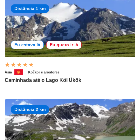
Distância 1 km
Eu estava lá
Eu quero ir lá
Ásia
Kočkor e arredores
Caminhada até o Lago Köl Ükök
Distância 2 km