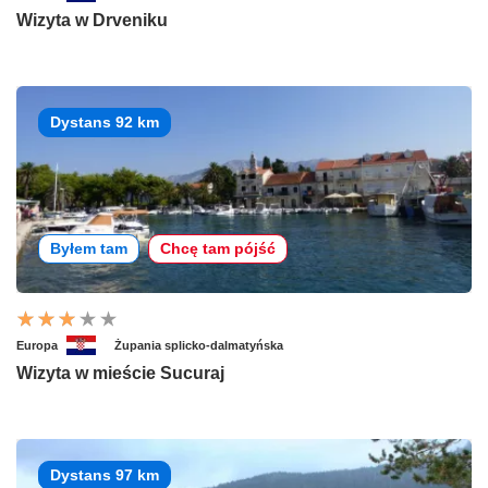
Wizyta w Drveniku
Dystans 92 km
Byłem tam
Chcę tam pójść
Europa
Żupania splicko-dalmatyńska
Wizyta w mieście Sucuraj
Dystans 97 km