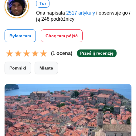
Tor
Ona napisała
2517 artykuły
i obserwuje go /
ją 248 podróżnicy
Byłem tam
Chcę tam pójść
(1 ocena)
Prześlij recenzję
Pomniki
Miasta