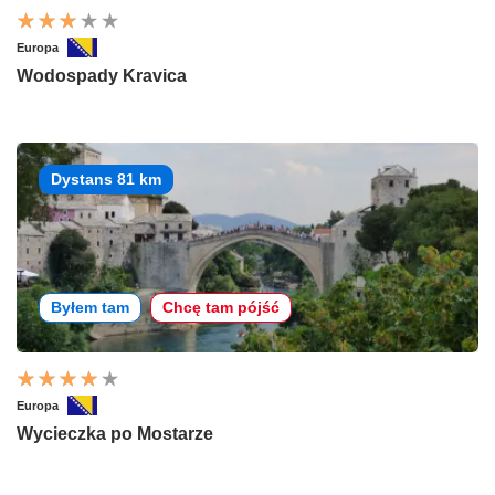
Europa
Wodospady Kravica
Dystans 81 km
Byłem tam
Chcę tam pójść
Europa
Wycieczka po Mostarze