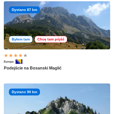
Dystans 87 km
Byłem tam
Chcę tam pójść
Europa
Podejście na Bosanski Maglić
Dystans 90 km