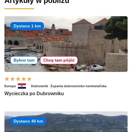
Artykuły w pobliżu
Dystans 1 km
Byłem tam
Chcę tam pójść
Europa
Dubrownik
Żupania dubrownicko-neretwiańska
Wycieczka po Dubrowniku
Dystans 40 km