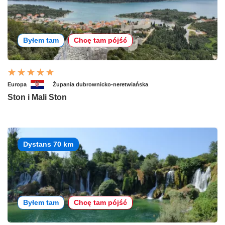
Byłem tam
Chcę tam pójść
Europa
Żupania dubrownicko-neretwiańska
Ston i Mali Ston
Dystans 70 km
Byłem tam
Chcę tam pójść