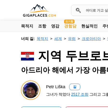
진기함
목적지
조항
영감
경험담
현실적인
주
너의 길:
목적지
세계
유럽
크로아티아
지역 두브로
아드리아 해에서 가장 아름
Petr Liška
길
그녀가 적었다
2517 조항
그리고 그를