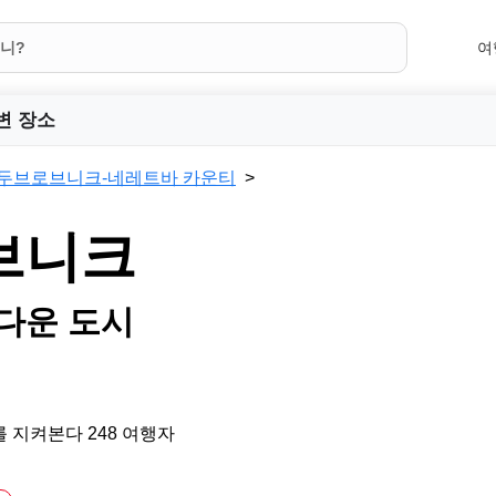
여
변 장소
두브로브니크-네레트바 카운티
브니크
다운 도시
 지켜본다 248 여행자