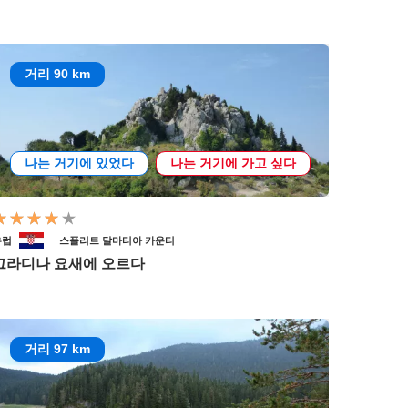
거리 90 km
나는 거기에 있었다
나는 거기에 가고 싶다
유럽
스플리트 달마티아 카운티
그라디나 요새에 오르다
거리 97 km