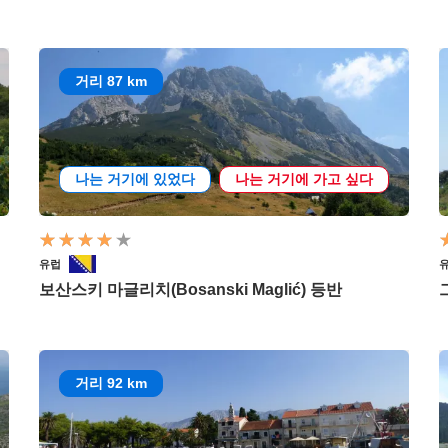
거리 87 km
나는 거기에 있었다
나는 거기에 가고 싶다
유럽
보산스키 마글리치(Bosanski Maglić) 등반
거리 92 km