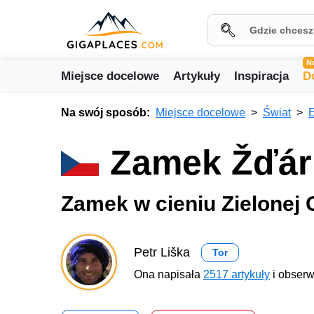
N
Miejsce docelowe
Artykuły
Inspiracja
D
Na swój sposób:
Miejsce docelowe
Świat
Zamek Žďár
Zamek w cieniu Zielonej 
Petr Liška
Tor
Ona napisała
2517 artykuły
i obserw