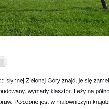
 od słynnej Zielonej Góry znajduje się za
dbudowany, wymarły klasztor. Leży na półn
Moraw. Położone jest w malowniczym krajo