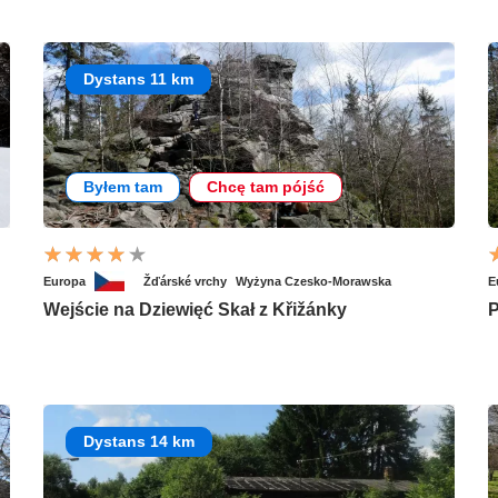
Dystans 11 km
Byłem tam
Chcę tam pójść
Europa
Žďárské vrchy
Wyżyna Czesko-Morawska
E
Wejście na Dziewięć Skał z Křižánky
P
Dystans 14 km