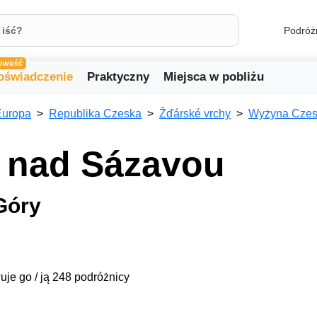
Podróż
owość
oświadczenie
Praktyczny
Miejsca w pobliżu
Europa
Republika Czeska
Žďárské vrchy
Wyżyna Czes
 nad Sázavou
Góry
uje go / ją 248 podróżnicy