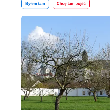
Byłem tam
Chcę tam pójść