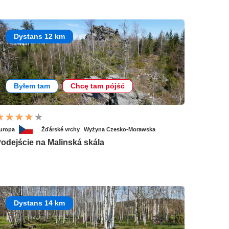
Dystans 12 km
Byłem tam
Chcę tam pójść
uropa
Žďárské vrchy
Wyżyna Czesko-Morawska
odejście na Malinská skála
Dystans 14 km