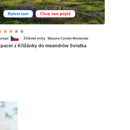
Byłem tam
Chcę tam pójść
uropa
Žďárské vrchy
Wyżyna Czesko-Morawska
pacer z Křižánky do meandrów Svratka