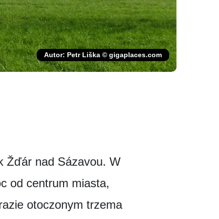
Autor: Petr Liška © gigaplaces.com
mek Žďár nad Sázavou. W
oc od centrum miasta,
brazie otoczonym trzema