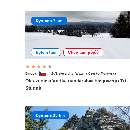
Dystans 7 km
Byłem tam
Chcę tam pójść
Europa
Žďárské vrchy
Wyżyna Czesko-Morawska
Okrążenie ośrodka narciarstwa biegowego Tři
Studně
Dystans 13 km