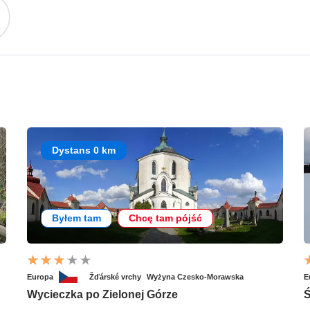
Dystans 0 km
Byłem tam
Chcę tam pójść
Europa
Žďárské vrchy
Wyżyna Czesko-Morawska
E
Wycieczka po Zielonej Górze
Ś