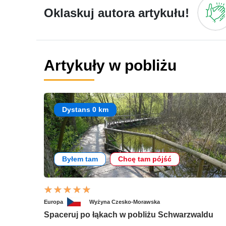
Oklaskuj autora artykułu!
Artykuły w pobliżu
Dystans 0 km
Byłem tam
Chcę tam pójść
Europa
Wyżyna Czesko-Morawska
Spaceruj po łąkach w pobliżu Schwarzwaldu