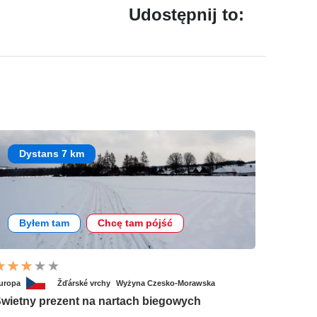
Udostępnij to:
Dystans 7 km
Byłem tam
Chcę tam pójść
uropa
Žďárské vrchy
Wyżyna Czesko-Morawska
wietny prezent na nartach biegowych