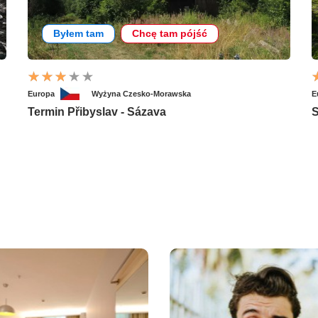
Byłem tam
Chcę tam pójść
Europa
Wyżyna Czesko-Morawska
E
Termin Přibyslav - Sázava
S