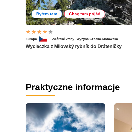
Byłem tam
Chcę tam pójść
Europa
Žďárské vrchy
Wyżyna Czesko-Morawska
Wycieczka z Milovský rybník do Dráteničky
Praktyczne informacje