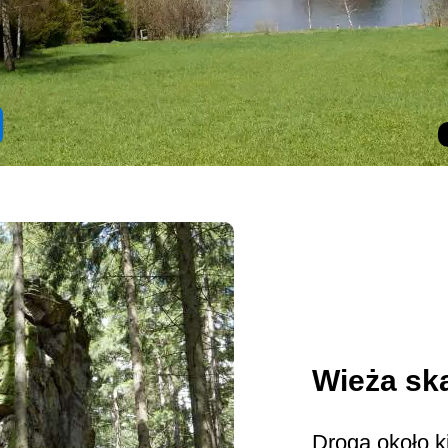
Wieża ska
Droga około k