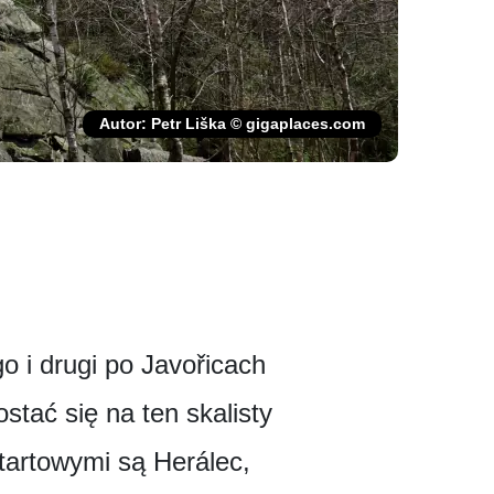
Autor: Petr Liška © gigaplaces.com
 i drugi po Javořicach
ać się na ten skalisty
tartowymi są Herálec,