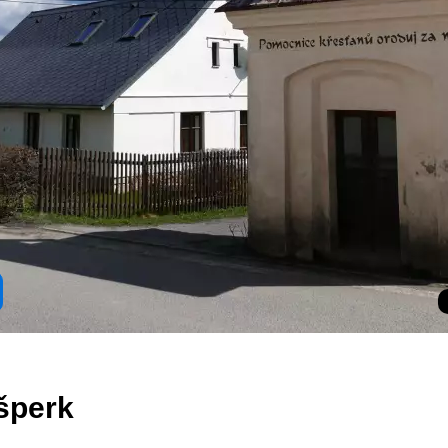
šperk