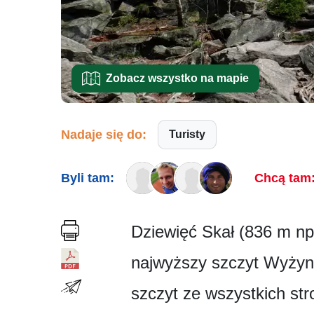
Zobacz wszystko na mapie
Nadaje się do:
Turisty
Byli tam:
Chcą tam
Dziewięć Skał (836 m np
najwyższy szczyt Wyżyn
szczyt ze wszystkich st