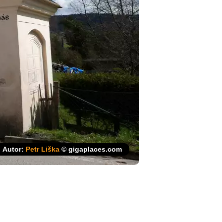
Autor:
Petr Liška
© gigaplaces.com