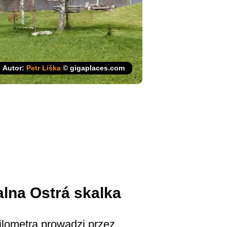
Autor:
Petr Liška
© gigaplaces.com
lna Ostrá skalka
ilometra prowadzi przez