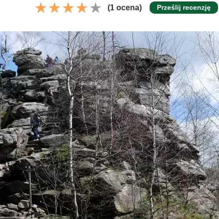
(1 ocena)
Prześlij recenzję