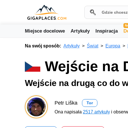
N
Miejsce docelowe
Artykuły
Inspiracja
D
Na swój sposób:
Artykuły
Świat
Europa
Wejście na 
Wejście na drugą co do 
Petr Liška
Tor
Ona napisała
2517 artykuły
i obserw