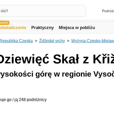
Podróż
owość
oświadczenie
Praktyczny
Miejsca w pobliżu
Republika Czeska
Žďárské vrchy
Wyżyna Czesko-Moraw
Dziewięć Skał z Kř
wysokości górę w regionie Vyso
uje go / ją 248 podróżnicy