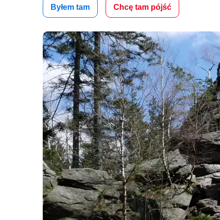
Byłem tam
Chcę tam pójść