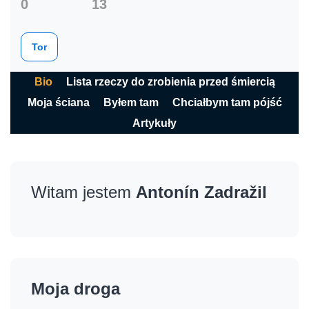
0
13
Tor
Bio
Lista rzeczy do zrobienia przed śmiercią
Moja ściana
Byłem tam
Chciałbym tam pójść
Artykuły
Witam jestem
Antonín Zadražil
Moja droga