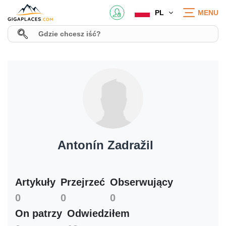
PL
MENU
Antonín Zadražil
Artykuły
Przejrzeć
Obserwujący
0
0
0
On patrzy
Odwiedziłem