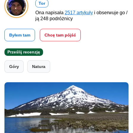
Tor
Ona napisała
2517 artykuły
i obserwuje go /
ją 248 podróżnicy
Byłem tam
Chcę tam pójść
Prześlij recenzję
Góry
Natura