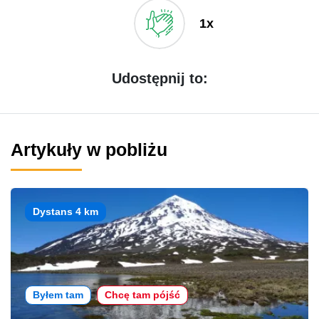
1x
Udostępnij to:
Artykuły w pobliżu
Dystans 4 km
Byłem tam
Chcę tam pójść