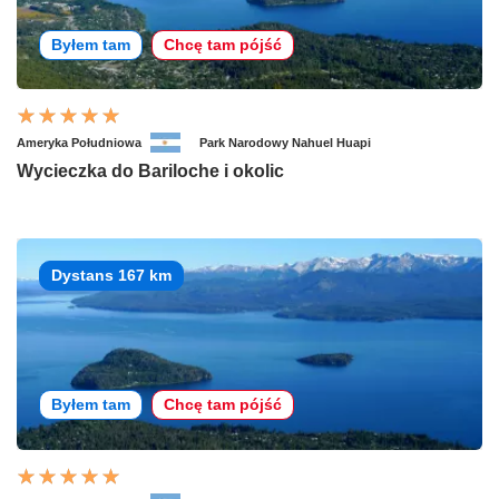
Byłem tam
Chcę tam pójść
Ameryka Południowa
Park Narodowy Nahuel Huapi
Wycieczka do Bariloche i okolic
Dystans 167 km
Byłem tam
Chcę tam pójść