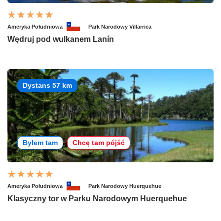
Ameryka Południowa
Park Narodowy Villarrica
Wędruj pod wulkanem Lanín
Dystans 57 km
Byłem tam
Chcę tam pójść
Ameryka Południowa
Park Narodowy Huerquehue
Klasyczny tor w Parku Narodowym Huerquehue