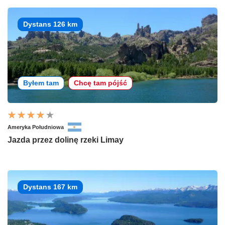
Dystans 126 km
Byłem tam
Chcę tam pójść
Ameryka Południowa
Jazda przez dolinę rzeki Limay
Dystans 167 km