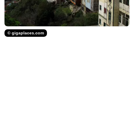
© gigaplaces.com