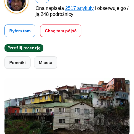
Ona napisała
2517 artykuły
i obserwuje go /
ją 248 podróżnicy
Byłem tam
Chcę tam pójść
Prześlij recenzję
Pomniki
Miasta