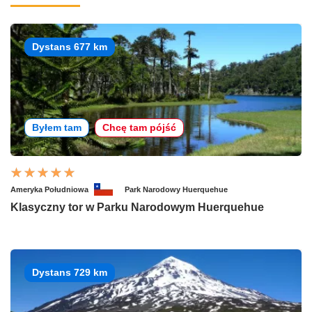
Dystans 677 km
Byłem tam
Chcę tam pójść
Ameryka Południowa
Park Narodowy Huerquehue
Klasyczny tor w Parku Narodowym Huerquehue
Dystans 729 km