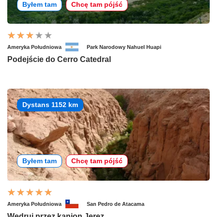
Byłem tam
Chcę tam pójść
Ameryka Południowa
Park Narodowy Nahuel Huapi
Podejście do Cerro Catedral
Dystans 1152 km
Byłem tam
Chcę tam pójść
Ameryka Południowa
San Pedro de Atacama
Wędruj przez kanion Jerez