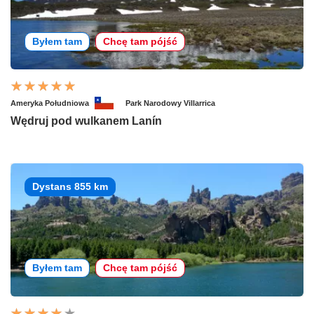
Byłem tam
Chcę tam pójść
Ameryka Południowa
Park Narodowy Villarrica
Wędruj pod wulkanem Lanín
Dystans 855 km
Byłem tam
Chcę tam pójść