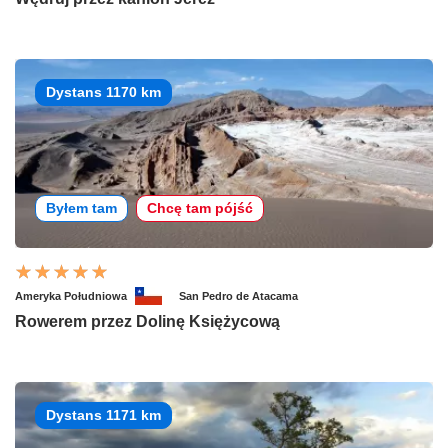
Dystans 1170 km
Byłem tam
Chcę tam pójść
Ameryka Południowa
San Pedro de Atacama
Rowerem przez Dolinę Księżycową
Dystans 1171 km