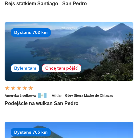
Rejs statkiem Santiago - San Pedro
Dystans 702 km
Byłem tam
Chcę tam pójść
Ameryka środkowa
Atitlan
Góry Sierra Madre de Chiapas
Podejście na wulkan San Pedro
Dystans 705 km