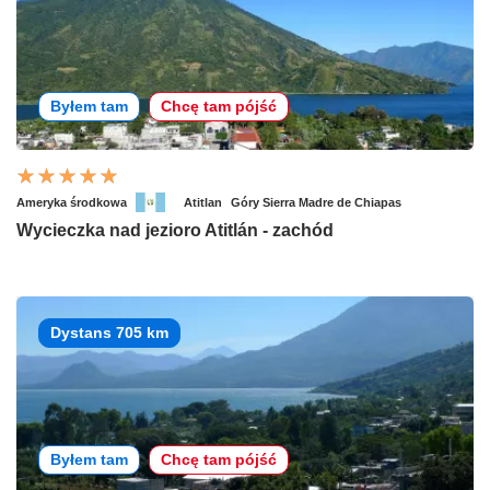
Byłem tam
Chcę tam pójść
Ameryka środkowa
Atitlan
Góry Sierra Madre de Chiapas
Wycieczka nad jezioro Atitlán - zachód
Dystans 705 km
Byłem tam
Chcę tam pójść