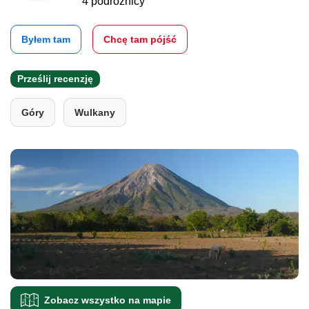
4 podróżnicy
Byłem tam
Chcę tam pójść
Prześlij recenzję
Góry
Wulkany
Zobacz wszystko na mapie