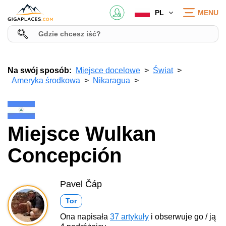
PL
MENU
Na swój sposób:
Miejsce docelowe
Świat
Ameryka środkowa
Nikaragua
Miejsce Wulkan
Concepción
Pavel Čáp
Tor
Ona napisała
37 artykuły
i obserwuje go / ją