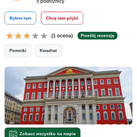
5 podróżnicy
Byłem tam
Chcę tam pójść
(1 ocena)
Prześlij recenzję
Pomniki
Kwadrat
Zobacz wszystko na mapie