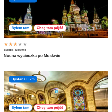
Byłem tam
Chcę tam pójść
Europa
Moskwa
Nocna wycieczka po Moskwie
Dystans 0 km
Byłem tam
Chcę tam pójść