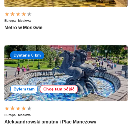
Europa
Moskwa
Metro w Moskwie
Dystans 0 km
Byłem tam
Chcę tam pójść
Europa
Moskwa
Aleksandrowski smutny i Plac Maneżowy