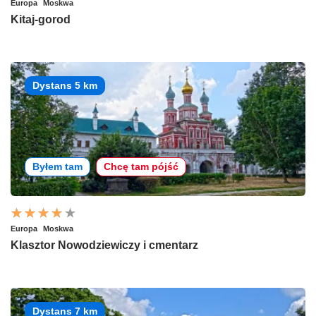
Europa
Moskwa
Kitaj-gorod
Dystans 5 km
Byłem tam
Chcę tam pójść
Europa
Moskwa
Klasztor Nowodziewiczy i cmentarz
Dystans 7 km