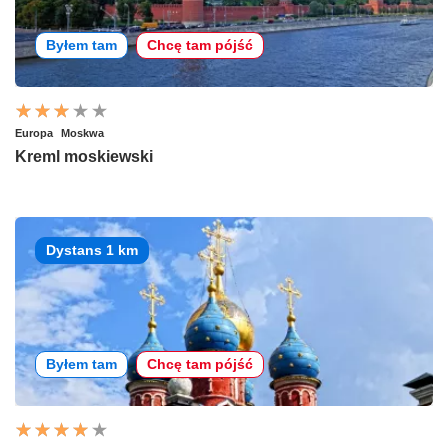
Byłem tam
Chcę tam pójść
Europa
Moskwa
Kreml moskiewski
Dystans 1 km
Byłem tam
Chcę tam pójść