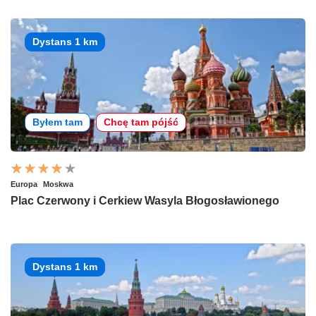
Dystans 1 km
Byłem tam
Chcę tam pójść
Europa
Moskwa
Plac Czerwony i Cerkiew Wasyla Błogosławionego
Dystans 1 km